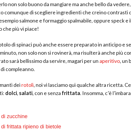
rlo non solo buono da mangiare ma anche bello da vedere, 
o comunque di scegliere ingredienti che creino contrasti d
sempio salmone e formaggio spalmabile, oppure speck e i
 che più vi piace!
tolo di spinaci può anche essere preparato in anticipo e se
o minuto, non solo non si rovinerà, ma risulterà anche più c
rato sarà bellissimo da servire, magari per un
aperitivo
, un 
 di compleanno.
amanti dei
rotoli
, noi vi lasciamo qui qualche altra ricetta. Ce
ti:
dolci
,
salati
, con e senza
frittata
. Insomma, c’è l’imbara
 di zucchine
di frittata ripieno di bietole