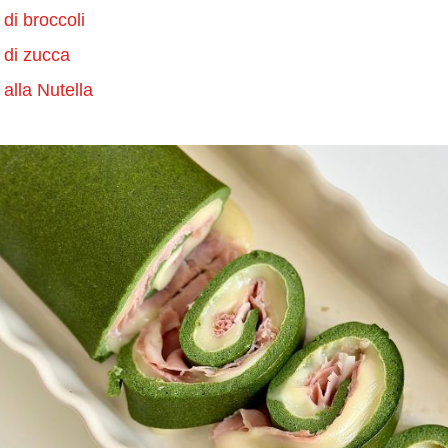
 di broccoli
 di zucca
 alla Nutella