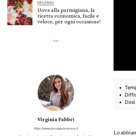
SECONDI
Uova alla parmigiana, la
ricetta economica, facile e
veloce, per ogni occasione!
- Adv -
Temp
Diffi
Dosi
Virginia Fabbri
http://www.lavongolaverace.it
Lo abbia