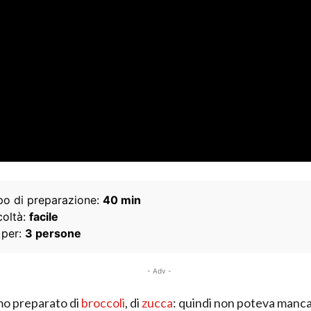
o di preparazione:
40 min
coltà:
facile
 per:
3 persone
- Adv -
mo preparato di
broccoli
, di
zucca
: quindi non poteva manca