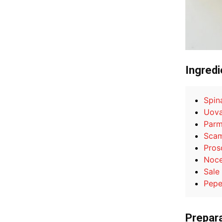
Ingredi
Spin
Uov
Parm
Sca
Pros
Noce
Sale
Pep
Prepar