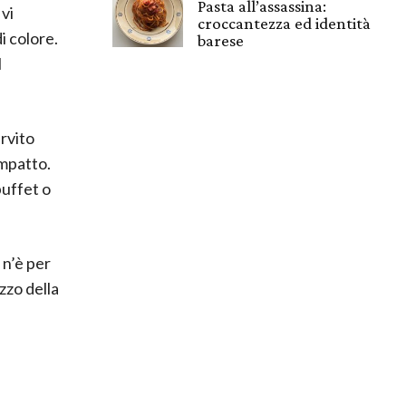
Pasta all’assassina:
vi
croccantezza ed identità
i colore.
barese
l
rvito
ompatto.
buffet o
 n’è per
zzo della