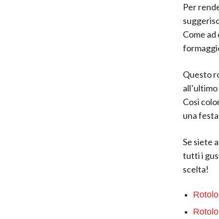
Per rende
suggerisc
Come ad e
formaggio
Questo ro
all’ultim
Così colo
una festa
Se siete 
tutti i gus
scelta!
Rotolo
Rotolo 