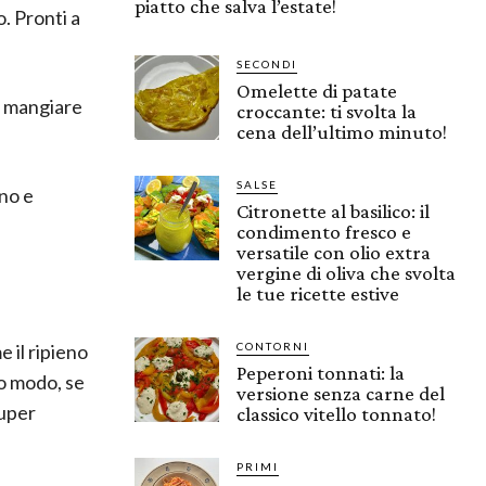
piatto che salva l’estate!
o. Pronti a
SECONDI
Omelette di patate
r mangiare
croccante: ti svolta la
cena dell’ultimo minuto!
SALSE
nno e
Citronette al basilico: il
condimento fresco e
versatile con olio extra
vergine di oliva che svolta
le tue ricette estive
 il ripieno
CONTORNI
Peperoni tonnati: la
to modo, se
versione senza carne del
super
classico vitello tonnato!
PRIMI