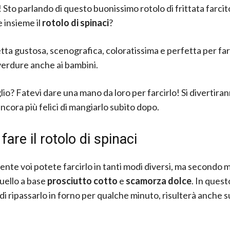
! Sto parlando di questo buonissimo rotolo di frittata farcit
 insieme il
rotolo di spinaci
?
etta gustosa, scenografica, coloratissima e perfetta per fa
 verdure anche ai bambini.
lio? Fatevi dare una mano da loro per farcirlo! Si divertira
ncora più felici di mangiarlo subito dopo.
are il rotolo di spinaci
nte voi potete farcirlo in tanti modi diversi, ma secondo me
quello a base
prosciutto cotto
e
scamorza dolce
. In ques
di ripassarlo in forno per qualche minuto, risulterà anche 