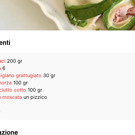
enti
aci
200 gr
a
6
igiano grattugiato
30 gr
morza
100 gr
ciutto cotto
100 gr
 moscata
un pizzico
e
azione