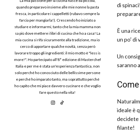
La mia passione per la cucina nasce da piccola,
di spinaci
quando preparavo insieme alle mie nonne la pasta
preparare
fresca, in particolare i cappelletti (rubavo sempre la
farcia per mangiarla!). Crescendo ho iniziato a
studiare e informarmi, tanto che la mia mamma non
È una ric
sa più dove mettere i libri di cucina che ho a casa! La
un po’ di
mia cucina si rifà sicuramente alla tradizione, ma io
cerco di apportare qualche novità, senza però
lavorare troppo gli ingredienti: il mio motto è "less is
Un consig
more!". Ho partecipato all'8° edizione di Masterchef
saranno a
Italia e per me è stata un'esperienza fantastica, non
solo perché ho conosciuto delle bellissime persone
e perché ho imparato tanto, ma soprattutto perché
Come f
ho capito che mi piace davvero cucinare e che voglio
fare questo nella vita!
Naturalme
ideale è 
decidete 
filante!