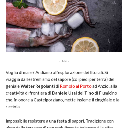
- Adv -
Voglia di mare? Andiamo all’esplorazione dei litorali. Si
viaggia dall’estremismo del sapore (coi piedi per terra) del
geniale
Walter Regolanti
di
Romolo al Porto
ad Anzio, alla
creatività di frontiera di
Daniele Usai
del
Tino
di Fiumicino
che, in onore a Castelporziano, mette insieme il cinghiale e la
ricciola.
Impossibile resistere a una festa di sapori. Tradizione con
vista dalla terrazza di uno stabilimento balneare è la cifra