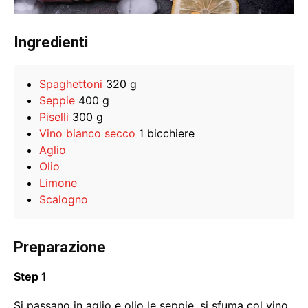
Ingredienti
Spaghettoni
320 g
Seppie
400 g
Piselli
300 g
Vino bianco secco
1 bicchiere
Aglio
Olio
Limone
Scalogno
Preparazione
Step 1
Si passano in aglio e olio le seppie, si sfuma col vino