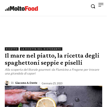
RICETTE
LA RICETTA DEL RISTORANTE
Il mare nel piatto, la ricetta degli
spaghettoni seppie e piselli
Alla scoperta del litorale gourmet: da Fiumicino a Fregene per trovare
una girandola di sapori
Di
Giacomo A. Dente
Gennaio 25, 2023