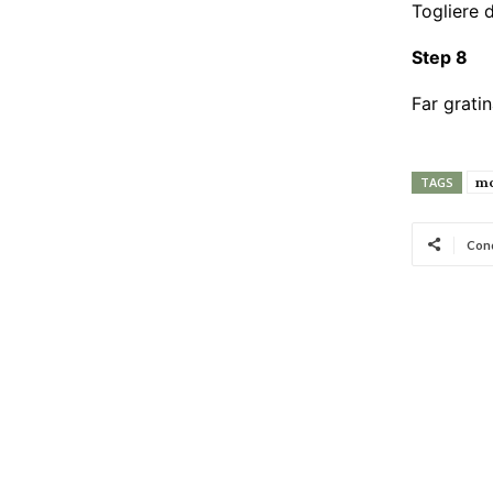
Togliere d
Step 8
Far grati
mo
TAGS
Cond