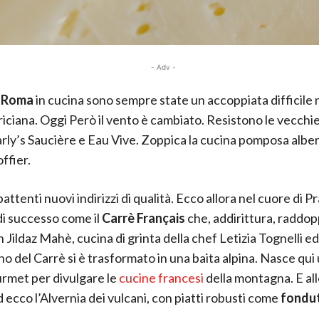
- Adv -
e Roma
in cucina sono sempre state un accoppiata difficile n
riciana. Oggi Però il vento è cambiato. Resistono le vecchie
ly’s Saucière e Eau Vive. Zoppica la cucina pomposa alber
ffier.
attenti nuovi indirizzi di qualità. Ecco allora nel cuore di Pr
 di successo come il
Carrè Français
che, addirittura, raddop
 Jildaz Mahè, cucina di grinta della chef Letizia Tognelli ed
no del Carrè si è trasformato in una baita alpina. Nasce qui
rmet per divulgare le
cucine francesi
della montagna. E all
d ecco l’Alvernia dei vulcani, con piatti robusti come
fondu