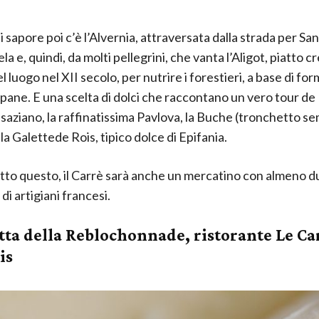
i sapore poi c’è l’Alvernia, attraversata dalla strada per Sa
 e, quindi, da molti pellegrini, che vanta l’Aligot, piatto c
 luogo nel XII secolo, per nutrire i forestieri, a base di fo
 pane. E una scelta di dolci che raccontano un vero tour de 
lsaziano, la raffinatissima Pavlova, la Buche (tronchetto s
la Galettede Rois, tipico dolce di Epifania.
utto questo, il Carrè sarà anche un mercatino con almeno 
 di artigiani francesi.
etta della Reblochonnade, ristorante Le Ca
is