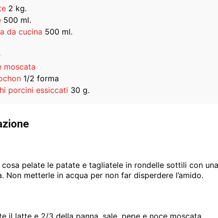
te
2 kg.
e
500 ml.
a da cucina
500 ml.
e
 moscata
ochon
1/2 forma
i porcini essiccati
30 g.
azione
cosa pelate le patate e tagliatele in rondelle sottili con un
. Non metterle in acqua per non far disperdere l’amido.
e il latte e 2/3 della panna, sale, pepe e noce moscata.