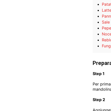
Pata
Latt
Pann
Sale
Pep
Noce
Rebl
Fungh
Prepar
Step 1
Per prima 
mandolina
Step 2
Aggiunget