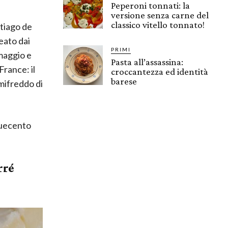
Peperoni tonnati: la
versione senza carne del
classico vitello tonnato!
ntiago de
reato dai
PRIMI
rmaggio e
Pasta all’assassina:
France: il
croccantezza ed identità
barese
emifreddo di
duecento
rré