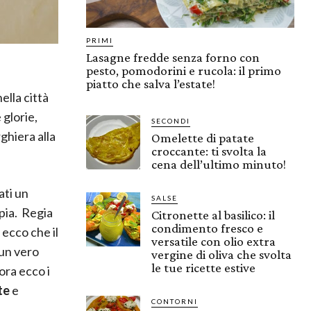
PRIMI
Lasagne fredde senza forno con
pesto, pomodorini e rucola: il primo
piatto che salva l’estate!
ella città
 glorie,
SECONDI
ghiera alla
Omelette di patate
croccante: ti svolta la
cena dell’ultimo minuto!
ati un
SALSE
pia. Regia
Citronette al basilico: il
condimento fresco e
 ecco che il
versatile con olio extra
 un vero
vergine di oliva che svolta
le tue ricette estive
ora ecco i
te
e
CONTORNI