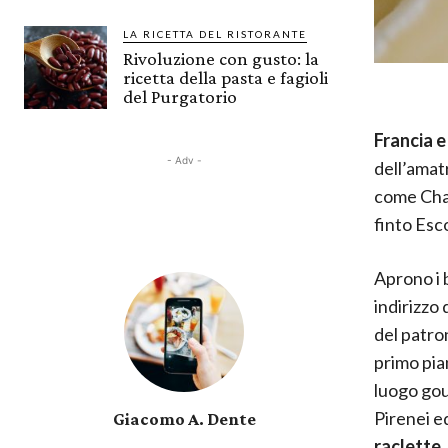
LA RICETTA DEL RISTORANTE
Rivoluzione con gusto: la
ricetta della pasta e fagioli
del Purgatorio
Francia 
- Adv -
dell’amat
come Char
finto Esco
Aprono i b
indirizzo
del patron
primo pia
luogo gou
Pirenei e
Giacomo A. Dente
raclette
.