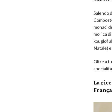
Salendo d
Compostela
monaci del
mollica di
kouglof a
Natale) e 
Oltre a t
specialità
La ric
França