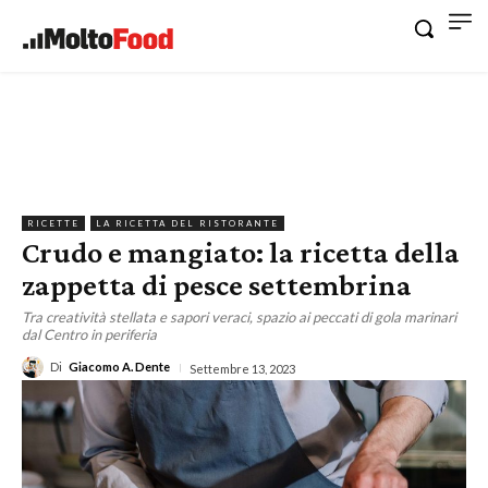
RICETTE
LA RICETTA DEL RISTORANTE
Crudo e mangiato: la ricetta della
zappetta di pesce settembrina
Tra creatività stellata e sapori veraci, spazio ai peccati di gola marinari
dal Centro in periferia
Di
Giacomo A. Dente
Settembre 13, 2023