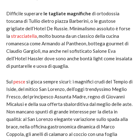
Difficile superare
le tagliate magnifiche
di ortodossia
toscana di Tullio dietro piazza Barberini, o le gustose
grigliate dell’Hotel De Russie. Minimalismo assoluto è forse
la
stracciatella
, molto buona da un classico della cucina
romanesca come Armando al Pantheon, bottega gourmet di
Claudio Gargioli, ma anche nel sofisticato Salone Eva
dell’Hotel Hassler dove sono anche bontà light come insalata
di puntarelle e uova di quaglia.
Sul
pesce
si gioca sempre sicuri: i magnifici crudi del Tempio di
Iside, del mitico San Lorenzo, dell’oggi trendyssimo Meglio
Fresco, del principesco Assunta Madre, regno di Giovanni
Micalusi e della sua offerta sbalorditiva dal meglio delle aste.
Non mancano spunti di grande interesse per la dieta in
qualità: al San Lorenzo elegante variazione sullo spada alla
brace, nella officina gastronomica dinamica di Marco
Coppola, gli anelli di calamaro al coccio con una foglia