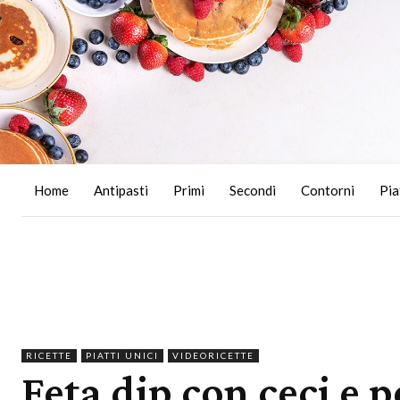
Home
Antipasti
Primi
Secondi
Contorni
Pia
RICETTE
PIATTI UNICI
VIDEORICETTE
Feta dip con ceci e p