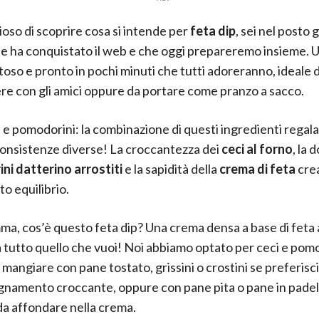
ioso di scoprire cosa si intende per
feta dip
, sei nel posto 
he ha conquistato il web e che oggi prepareremo insieme. 
toso e pronto in pochi minuti che tutti adoreranno, ideale 
re con gli amici oppure da portare come pranzo a sacco.
i e pomodorini: la combinazione di questi ingredienti regala
consistenze diverse! La croccantezza dei
ceci al forno
, la 
i datterino arrostiti
e la sapidità della
crema di feta
crea
to equilibrio.
a, cos’è questo feta dip? Una crema densa a base di feta a
 tutto quello che vuoi! Noi abbiamo optato per ceci e pomo
 mangiare con pane tostato, grissini o crostini se preferisc
amento croccante, oppure con pane pita o pane in padella
a affondare nella crema.