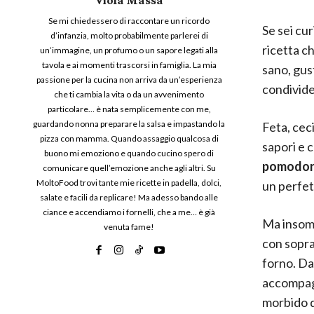
Se mi chiedessero di raccontare un ricordo
Se sei cur
d’infanzia, molto probabilmente parlerei di
ricetta c
un’immagine, un profumo o un sapore legati alla
tavola e ai momenti trascorsi in famiglia. La mia
sano, gus
passione per la cucina non arriva da un’esperienza
condivide
che ti cambia la vita o da un avvenimento
particolare… è nata semplicemente con me,
guardando nonna preparare la salsa e impastando la
Feta, cec
pizza con mamma. Quando assaggio qualcosa di
sapori e 
buono mi emoziono e quando cucino spero di
pomodorin
comunicare quell’emozione anche agli altri. Su
MoltoFood trovi tante mie ricette in padella, dolci,
un perfet
salate e facili da replicare! Ma adesso bando alle
ciance e accendiamo i fornelli, che a me… è già
Ma insomm
venuta fame!
con sopra
forno. Da
accompagn
morbido d