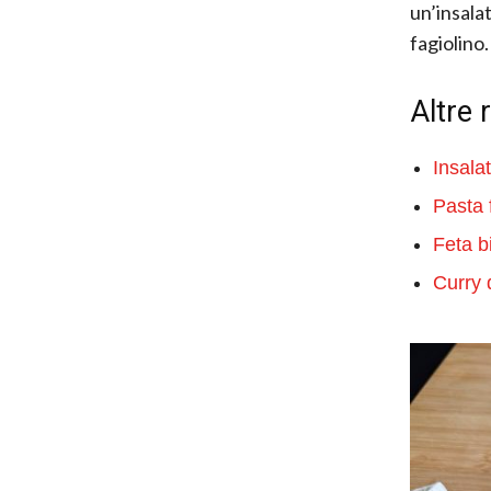
un’insala
fagiolino.
Altre 
Insala
Pasta 
Feta b
Curry 