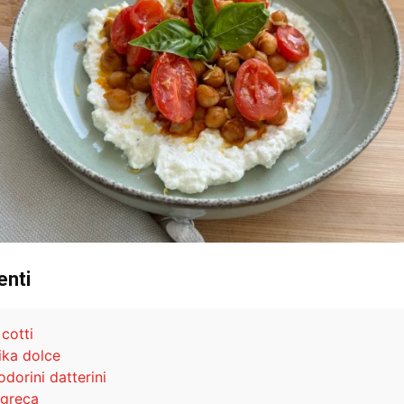
enti
cotti
ika dolce
dorini datterini
 greca