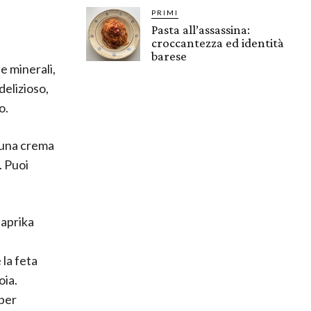
PRIMI
Pasta all’assassina:
croccantezza ed identità
barese
e minerali,
delizioso,
o.
e una crema
. Puoi
paprika
 la feta
oia.
per