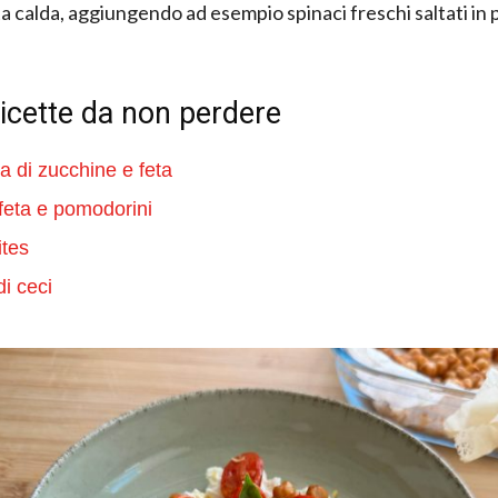
ta calda, aggiungendo ad esempio spinaci freschi saltati in 
ricette da non perdere
ta di zucchine e feta
feta e pomodorini
ites
di ceci