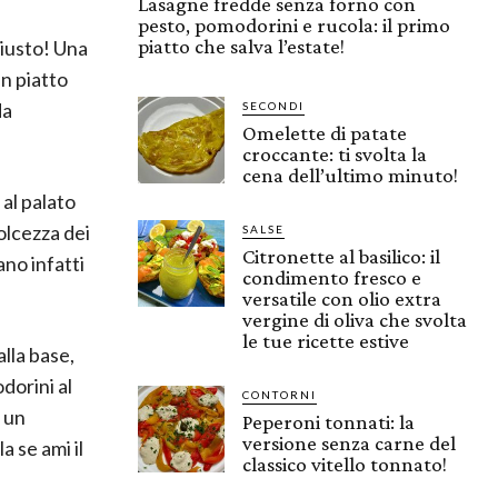
Lasagne fredde senza forno con
pesto, pomodorini e rucola: il primo
piatto che salva l’estate!
giusto! Una
Un
piatto
da
SECONDI
Omelette di patate
croccante: ti svolta la
cena dell’ultimo minuto!
 al palato
dolcezza dei
SALSE
Citronette al basilico: il
no infatti
condimento fresco e
versatile con olio extra
vergine di oliva che svolta
le tue ricette estive
lla base,
dorini al
CONTORNI
i un
Peperoni tonnati: la
versione senza carne del
 se ami il
classico vitello tonnato!