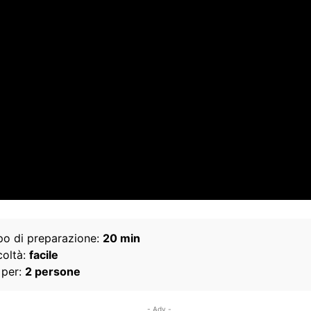
o di preparazione:
20 min
coltà:
facile
 per:
2 persone
- Adv -