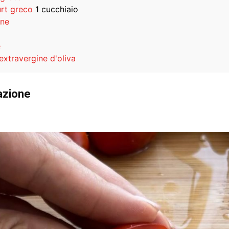
rt greco
1 cucchiaio
ne
e
extravergine d'oliva
azione