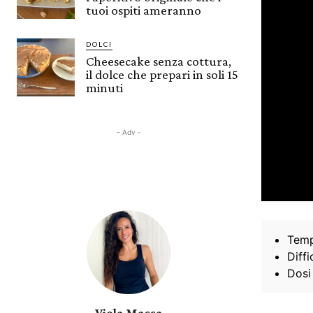
tuoi ospiti ameranno
DOLCI
Cheesecake senza cottura,
il dolce che prepari in soli 15
minuti
- Adv -
Temp
Diffi
Dosi
Viola Massa