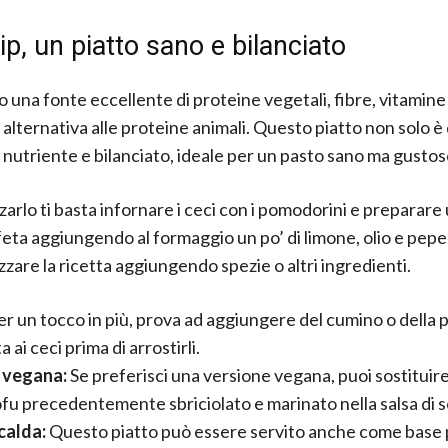
ip, un piatto sano e bilanciato
o una fonte eccellente di proteine vegetali, fibre, vitamine 
alternativa alle proteine animali. Questo piatto non solo è 
nutriente e bilanciato, ideale per un pasto sano ma gustos
zzarlo ti basta infornare i ceci con i pomodorini e preparar
 feta aggiungendo al formaggio un po’ di limone, olio e pepe
zzare la ricetta aggiungendo spezie o altri ingredienti.
er un tocco in più, prova ad aggiungere del cumino o della 
 ai ceci prima di arrostirli.
 vegana:
Se preferisci una versione vegana, puoi sostituire
ofu precedentemente sbriciolato e marinato nella salsa di s
calda:
Questo piatto può essere servito anche come base 