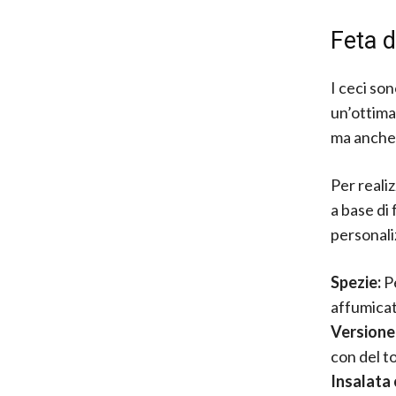
Feta d
I ceci son
un’ottima 
ma anche 
Per reali
a base di
personali
Spezie:
P
affumicata
Versione
con del t
Insalata 