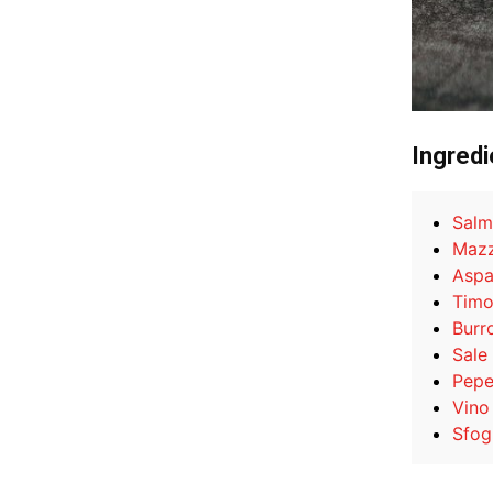
Ingredi
Sal
Mazz
Aspa
Tim
Burr
Sale
Pep
Vino
Sfog