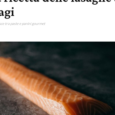
agi
esce tra paste e panini gourmet