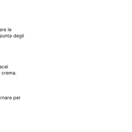
are le
iunta degli
acei
a crema.
ornare per