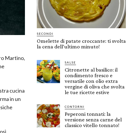
SECONDI
Omelette di patate croccante: ti svolta
la cena dell’ultimo minuto!
tro Martino,
SALSE
he
Citronette al basilico: il
condimento fresco e
versatile con olio extra
vergine di oliva che svolta
stra cucina
le tue ricette estive
erma in un
ssiche
CONTORNI
Peperoni tonnati: la
versione senza carne del
classico vitello tonnato!
osì