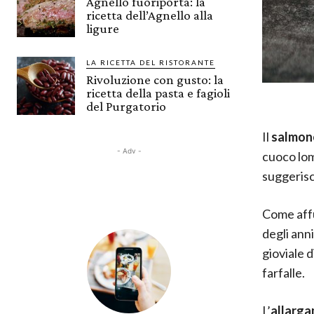
Agnello fuoriporta: la
ricetta dell’Agnello alla
ligure
LA RICETTA DEL RISTORANTE
Rivoluzione con gusto: la
ricetta della pasta e fagioli
del Purgatorio
Il
salmon
- Adv -
cuoco lom
suggerisc
Come affu
degli ann
gioviale d
farfalle.
L’
allarg