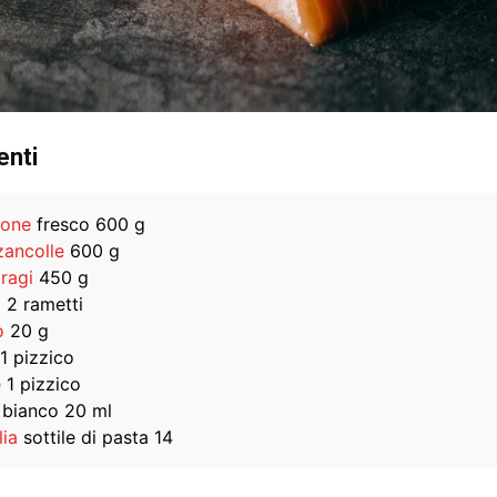
enti
mone
fresco 600 g
ancolle
600 g
ragi
450 g
o
2 rametti
o
20 g
1 pizzico
e
1 pizzico
bianco 20 ml
lia
sottile di pasta 14