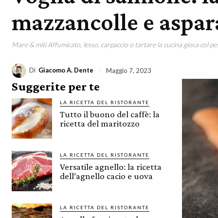
mazzancolle e aspar
Mare & miti Affumicato, lesso, carpaccio o tartare la cucina gioca col p
Di
Giacomo A. Dente
Maggio 7, 2023
Suggerite per te
LA RICETTA DEL RISTORANTE
Tutto il buono del caffè: la
ricetta del maritozzo
LA RICETTA DEL RISTORANTE
Versatile agnello: la ricetta
dell’agnello cacio e uova
LA RICETTA DEL RISTORANTE