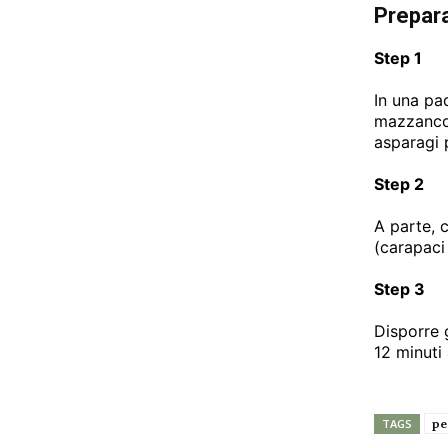
Prepar
Step 1
In una pad
mazzancol
asparagi 
Step 2
A parte, 
(carapaci 
Step 3
Disporre g
12 minuti
pe
TAGS