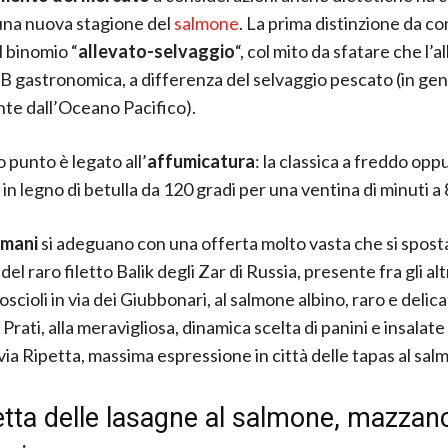
una nuova stagione del
salmone
. La prima distinzione da c
l binomio “
allevato-selvaggio
“, col mito da sfatare che l’a
 B gastronomica, a differenza del selvaggio pescato (in ge
te dall’Oceano Pacifico).
 punto è legato all’
affumicatura
: la classica a freddo opp
in legno di betulla da 120 gradi per una ventina di minuti a 
romani
si adeguano con una offerta molto vasta che si sposta
el raro filetto Balik degli Zar di Russia, presente fra gli altr
oscioli in via dei Giubbonari, al salmone albino, raro e delica
 Prati, alla meravigliosa, dinamica scelta di panini e insalat
via Ripetta, massima espressione in città delle tapas al sal
etta delle lasagne al salmone, mazzanc