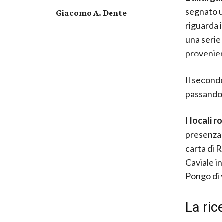
segnato 
Giacomo A. Dente
riguarda i
una serie
provenien
Il secondo
passando 
I
locali 
presenza d
carta di R
Caviale in
Pongo di 
La ric