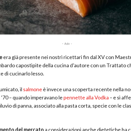
- Adv -
e
era già presente nei nostri ricettari fin dal XV con Maes
bardo capostipite della cucina d’autore con un Trattato c
e di cucinarlo lesso.
micato, il
salmone
è invece una scoperta recente nella no
i ’70 – quando imperavano le
pennette alla Vodka
– e si aff
iluvio di panna, associato alla pasta corta, specie con le cla
amento del mercato
a considerazioni anche dietetiche ha c