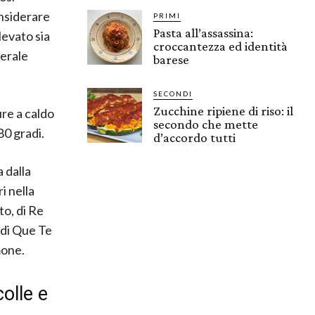
onsiderare
PRIMI
Pasta all’assassina:
llevato sia
croccantezza ed identità
nerale
barese
SECONDI
Zucchine ripiene di riso: il
ure a caldo
secondo che mette
80 gradi.
d’accordo tutti
 dalla
i nella
to, di Re
e di Que Te
mone.
olle e