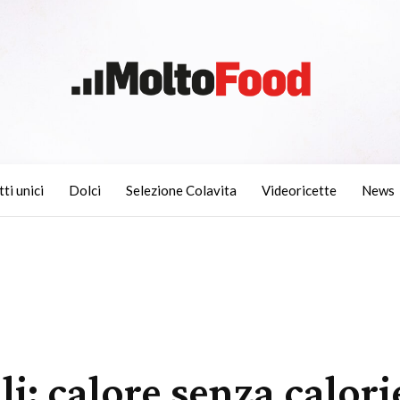
tti unici
Dolci
Selezione Colavita
Videoricette
News
li: calore senza calori