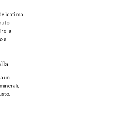
delicati ma
enuto
ire la
o e
lla
ra un
 minerali,
usto.