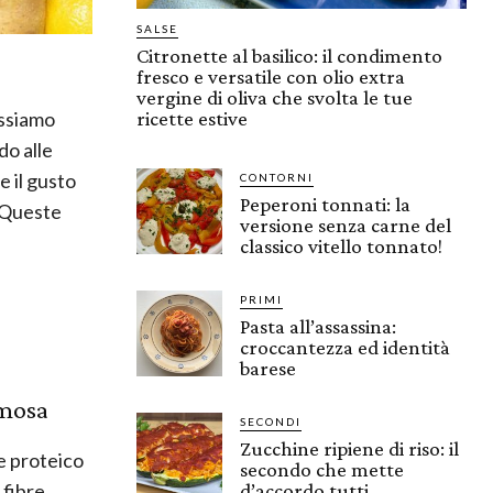
SALSE
Citronette al basilico: il condimento
fresco e versatile con olio extra
vergine di oliva che svolta le tue
ossiamo
ricette estive
o alle
e il gusto
CONTORNI
Peperoni tonnati: la
. Queste
versione senza carne del
a
classico vitello tonnato!
PRIMI
Pasta all’assassina:
croccantezza ed identità
barese
emosa
SECONDI
Zucchine ripiene di riso: il
e proteico
secondo che mette
 fibre,
d’accordo tutti