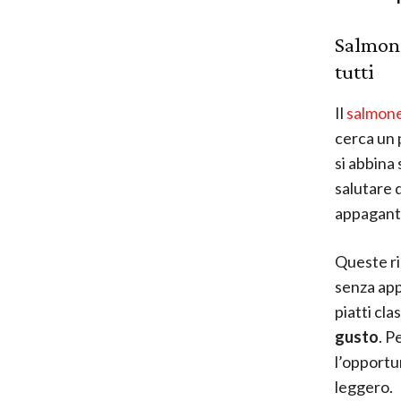
Salmone 
tutti
Il
salmone
cerca un p
si abbina
salutare 
appagant
Queste ri
senza app
piatti cla
gusto
. P
l’opportu
leggero.