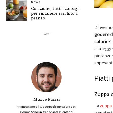
NEWS
Colazione, tutti i consigli
per rimanere sazi fino a
pranzo
L’inverno
godere di
- Adv -
calorie
? 
alla legg
pietanze 
appesanti
Piatti 
Zuppa d
Marco Parisi
La
zuppa 
"Mangia sano e il tuo corpo ti ringrazierà ogni
e confort
giorno." Sono un grande appassionato di