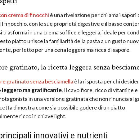
spetti
con crema di finocchi
è una rivelazione per chi ama i sapori 
. Il finocchio, con le sue proprietà digestive e il basso cont
si trasforma in una crema soffice e leggera, ideale per cond
esto piatto unisce la familiarità della pasta a un gusto nuov
nte, perfetto per una cena leggera ma ricca di sapore.
ore gratinato, la ricetta leggera senza besciame
ore gratinato senza besciamella
è la risposta per chi deside
 leggero ma gratificante
. Il cavolfiore, ricco di vitamine e
rotagonista in una versione gratinata che non rinuncia al g
cetta dimostra come sia possibile godere di un piatto
lmente ricco in chiave light.
principali innovativi e nutrienti