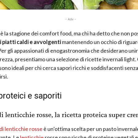
- Adv -
 è la stagione dei comfort food, ma chi ha detto che non p
 piatti caldi e avvolgenti
mantenendo un occhio di riguard
Per gli appassionati di enogastronomia che desiderano unir
erezza, presentiamo una selezione di ricette invernali light
sono ideali per chi cerca sapori ricchi e soddisfacenti senz
rsi.
proteici e saporiti
i lenticchie rosse, la ricetta proteica super cr
di lenticchie rosse
è un’ottima scelta per un pasto invernal
ante. Le
lenticchie
rosse sono ricche di proteine vegetali e