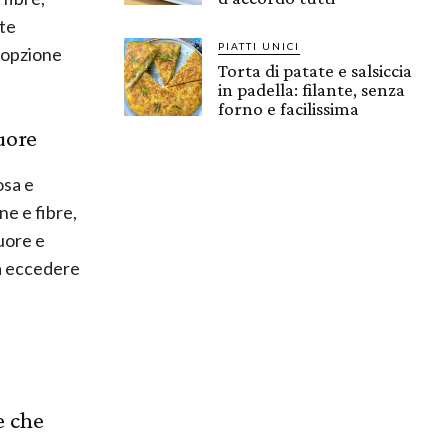
te
PIATTI UNICI
n’opzione
Torta di patate e salsiccia
in padella: filante, senza
forno e facilissima
uore
osa e
ne e fibre,
uore e
za eccedere
e che