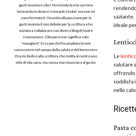
gastronomia e cibo! Ho iniziato la mia carriera
rendendo 
lavorando in diversi ristoranti e hotel, ma non mi
saziante.
sono fermato lì. Ho unito alla passione per la
ideale per
gastronomia il mio debole per la scrittura e ho
iniziato a collaborare con diversi blog di food e
ristorazione. Cibo però non significa solo
Lenticc
"mangiare". Ecco perché ho ampliato le mie
conoscenze nel campo della salute e del benessere.
Le
lentic
Ora mi dedico alla scrittura che metta al centro uno
stile di vita sano, ma senza mai rinunciare al gusto.
salutare a
offrendo 
soddisfa 
nelle calo
Ricett
Pasta c