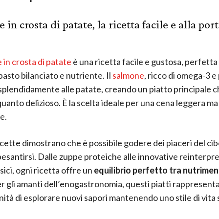
in crosta di patate, la ricetta facile e alla port
 in crosta di patate
è una ricetta facile e gustosa, perfetta
asto bilanciato e nutriente. Il
salmone
, ricco di omega-3 e
 splendidamente alle patate, creando un piatto principale c
quanto delizioso. È la scelta ideale per una cena leggera ma
e.
cette dimostrano che è possibile godere dei piaceri del cib
esantirsi. Dalle zuppe proteiche alle innovative reinterpre
ssici, ogni ricetta offre un
equilibrio perfetto tra nutrimen
er gli amanti dell’enogastronomia, questi piatti rappresent
nità di esplorare nuovi sapori mantenendo uno stile di vita