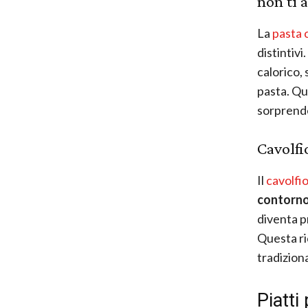
non ti a
La
pasta 
distintivi
calorico, 
pasta. Qu
sorprende
Cavolfi
Il
cavolfi
contorno
diventa p
Questa ri
tradiziona
Piatti 