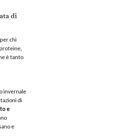
ata di
 per chi
 proteine,
he è tanto
o invernale
tazioni di
to e
ano
 sano e