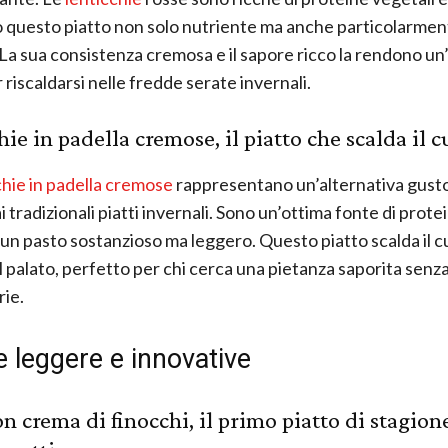
questo piatto non solo nutriente ma anche particolarmen
 La sua consistenza cremosa e il sapore ricco la rendono u
 riscaldarsi nelle fredde serate invernali.
hie in padella cremose, il piatto che scalda il c
chie in padella cremose
rappresentano un’alternativa gust
i tradizionali piatti invernali. Sono un’ottima fonte di protei
un pasto sostanzioso ma leggero. Questo piatto scalda il c
il palato, perfetto per chi cerca una pietanza saporita sen
rie.
e leggere e innovative
on crema di finocchi, il primo piatto di stagion