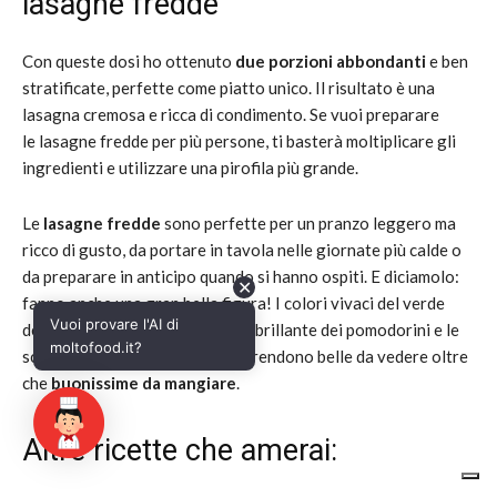
✕
Vuoi provare l'AI di
moltofood.it?