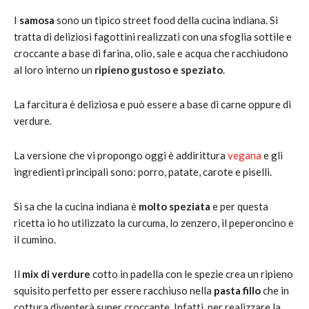
I
samosa
sono un tipico street food della cucina indiana. Si
tratta di deliziosi fagottini realizzati con una sfoglia sottile e
croccante a base di farina, olio, sale e acqua che racchiudono
al loro interno un
ripieno gustoso e speziato
.
La farcitura è deliziosa e può essere a base di carne oppure di
verdure.
La versione che vi propongo oggi è addirittura
vegana
e gli
ingredienti principali sono: porro, patate, carote e piselli.
Si sa che la cucina indiana è
molto speziata
e per questa
ricetta io ho utilizzato la curcuma, lo zenzero, il peperoncino e
il cumino.
Il
mix di verdure
cotto in padella con le spezie crea un ripieno
squisito perfetto per essere racchiuso nella
pasta fillo
che in
cottura diventerà super croccante. Infatti, per realizzare la