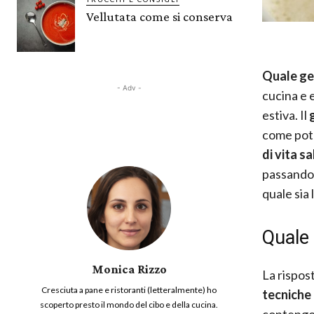
Vellutata come si conserva
Quale ge
- Adv -
cucina e 
estiva. Il
come pot
di vita s
passando 
quale sia 
Quale 
Monica Rizzo
La rispos
Cresciuta a pane e ristoranti (letteralmente) ho
tecniche
scoperto presto il mondo del cibo e della cucina.
contengon