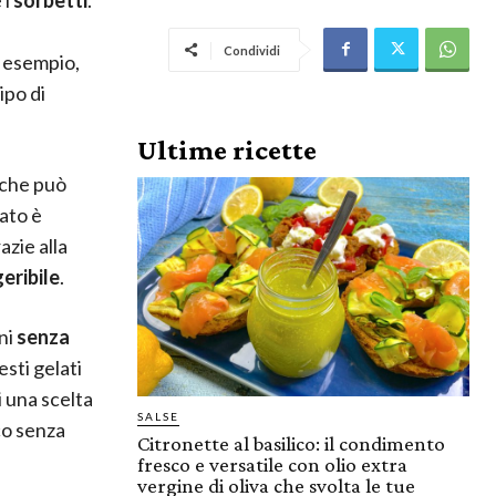
Condividi
r esempio,
ipo di
Ultime ricette
 che può
ato è
azie alla
geribile
.
oni
senza
esti gelati
 una scelta
SALSE
co senza
Citronette al basilico: il condimento
fresco e versatile con olio extra
vergine di oliva che svolta le tue