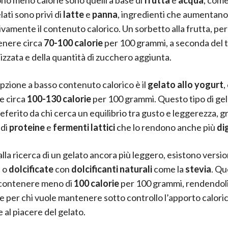
ati sono privi di
latte
e
panna
, ingredienti che aumentano
tivamente il contenuto calorico. Un sorbetto alla frutta, pe
enere circa
70-100 calorie
per 100 grammi, a seconda del t
lizzata e della quantità di zucchero aggiunta.
opzione a basso contenuto calorico è il
gelato allo yogurt
,
e circa
100-130 calorie
per 100 grammi. Questo tipo di gel
ferito da chi cerca un equilibrio tra gusto e leggerezza, gr
 di
proteine
e
fermenti lattici
che lo rendono anche più
di
alla ricerca di un gelato ancora più leggero, esistono versi
o
o
dolcificate
con
dolcificanti naturali
come la
stevia
. Qu
contenere meno di
100 calorie
per 100 grammi, rendendoli
e per chi vuole mantenere sotto controllo l’apporto calori
 al piacere del gelato.