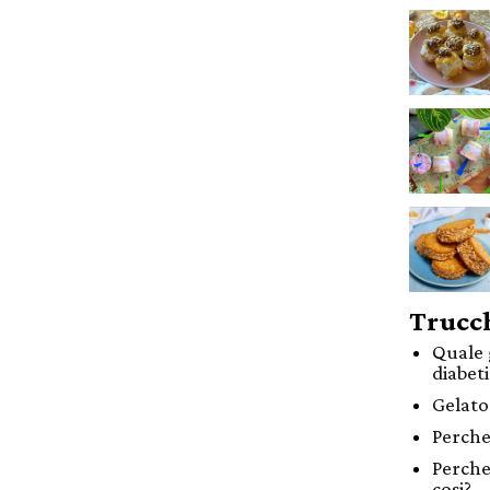
Trucch
Quale 
diabet
Gelato
Perche 
Perche
cosi?