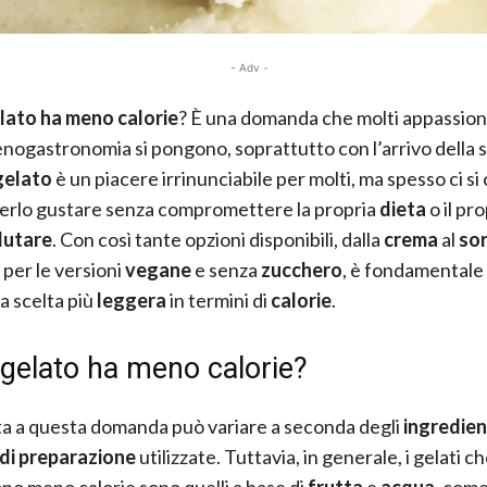
- Adv -
lato ha meno calorie
? È una domanda che molti appassiona
enogastronomia si pongono, soprattutto con l’arrivo della 
gelato
è un piacere irrinunciabile per molti, ma spesso ci si
erlo gustare senza compromettere la propria
dieta
o il pr
alutare
. Con così tante opzioni disponibili, dalla
crema
al
so
per le versioni
vegane
e senza
zucchero
, è fondamentale
la scelta più
leggera
in termini di
calorie
.
gelato ha meno calorie?
ta a questa domanda può variare a seconda degli
ingredien
 di preparazione
utilizzate. Tuttavia, in generale, i gelati c
o meno calorie sono quelli a base di
frutta
e
acqua
, come