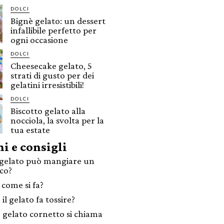
DOLCI
Bignè gelato: un dessert
infallibile perfetto per
ogni occasione
DOLCI
Cheesecake gelato, 5
strati di gusto per dei
gelatini irresistibili!
DOLCI
Biscotto gelato alla
nocciola, la svolta per la
tua estate
i e consigli
gelato può mangiare un
ico?
 come si fa?
il gelato fa tossire?
 gelato cornetto si chiama