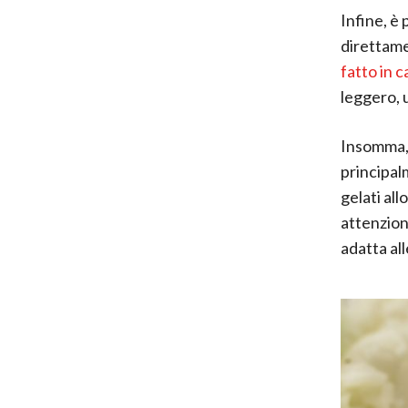
Infine, è 
direttame
fatto in 
leggero, u
Insomma, 
principal
gelati al
attenzione
adatta al