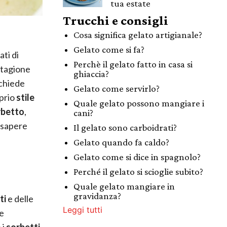
tua estate
Trucchi e consigli
Cosa significa gelato artigianale?
Gelato come si fa?
ti di
Perchè il gelato fatto in casa si
stagione
ghiaccia?
 chiede
Gelato come servirlo?
oprio
stile
Quale gelato possono mangiare i
rbetto
,
cani?
 sapere
Il gelato sono carboidrati?
Gelato quando fa caldo?
Gelato come si dice in spagnolo?
Perché il gelato si scioglie subito?
Quale gelato mangiare in
gravidanza?
ti
e delle
Leggi tutti
he
 i
sorbetti
.