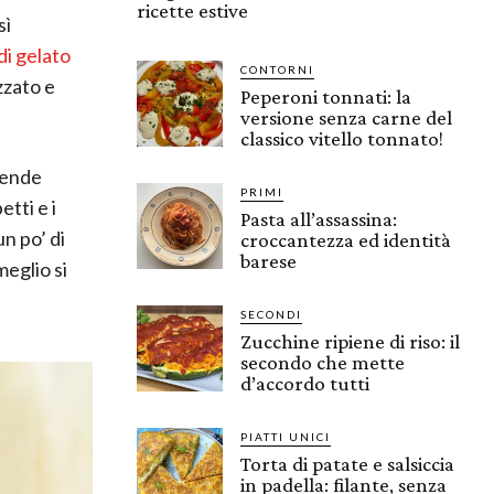
ricette estive
sì
di gelato
CONTORNI
zzato e
Peperoni tonnati: la
versione senza carne del
classico vitello tonnato!
pende
PRIMI
tti e i
Pasta all’assassina:
n po’ di
croccantezza ed identità
barese
meglio si
SECONDI
Zucchine ripiene di riso: il
secondo che mette
d’accordo tutti
PIATTI UNICI
Torta di patate e salsiccia
in padella: filante, senza