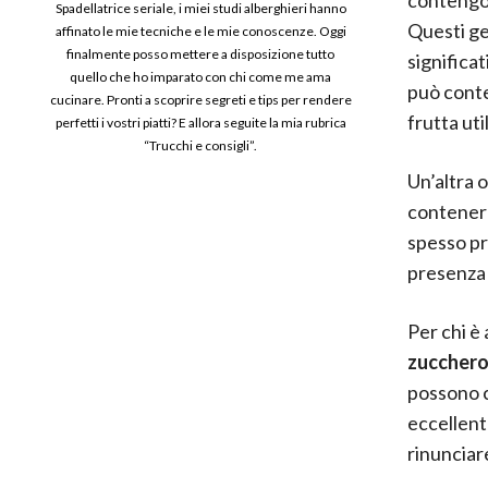
Spadellatrice seriale, i miei studi alberghieri hanno
Questi gel
affinato le mie tecniche e le mie conoscenze. Oggi
finalmente posso mettere a disposizione tutto
significa
quello che ho imparato con chi come me ama
può cont
cucinare. Pronti a scoprire segreti e tips per rendere
frutta uti
perfetti i vostri piatti? E allora seguite la mia rubrica
“Trucchi e consigli”.
Un’altra 
contener
spesso pre
presenza
Per chi è 
zuccher
possono 
eccellent
rinunciare