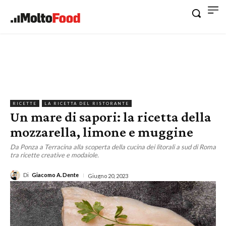
RICETTE
LA RICETTA DEL RISTORANTE
Un mare di sapori: la ricetta della
mozzarella, limone e muggine
Da Ponza a Terracina alla scoperta della cucina dei litorali a sud di Roma
tra ricette creative e modaiole.
Di
Giacomo A. Dente
Giugno 20, 2023