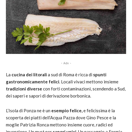
- Adv -
La
cucina dei litorali
a sud di Roma è ricca di
spunti
gastronomicamente felici
. Locali vivaci mettono insieme
tradizioni diverse
con forti contaminazioni, scendendo a Sud,
dei saperi e sapori di derivazione borbonica.
L’Isola di Ponza ne è un
esempio felice,
e felicissima è la
scoperta dei piatti dell’Acqua Pazza dove Gino Pesce e la
moglie Patrizia Ronca mettono insieme cuore, radici ed
invenzione. Un must per
sapori unici
. Un passaggio a Formia,