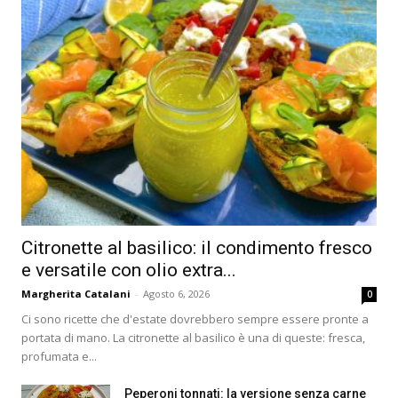
Citronette al basilico: il condimento fresco
e versatile con olio extra...
Margherita Catalani
-
Agosto 6, 2026
0
Ci sono ricette che d'estate dovrebbero sempre essere pronte a
portata di mano. La citronette al basilico è una di queste: fresca,
profumata e...
Peperoni tonnati: la versione senza carne