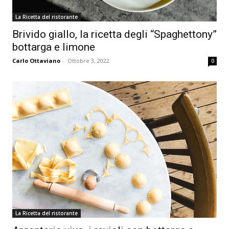
La Ricetta del ristorante
Brivido giallo, la ricetta degli “Spaghettony”
bottarga e limone
Carlo Ottaviano
-
Ottobre 3, 2022
0
La Ricetta del ristorante