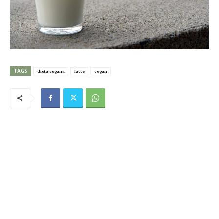
TAGS
dieta vegana
latte
vegan