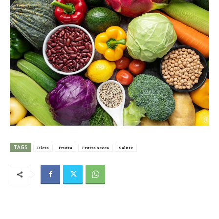
TAGS
Dieta
Frutta
Frutta secca
Salute