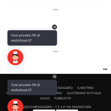
✕
Vuoi provare l'AI di
CALTAGIRONE EDITORE
IL MESSAGGERO
IL MATTINO
moltofood.it?
CORRIERE ADRIATICO
IL GAZZETTINO
QUOTIDIANO DI PUGLIA
LEGGO
PUBBLICITÁ
© 2022 Il MESSAGGERO – C.F. e P. IVA 05629251009