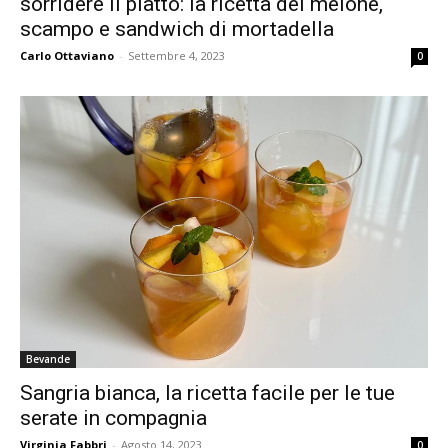
sorridere il piatto: la ricetta del melone,
scampo e sandwich di mortadella
Carlo Ottaviano
-
Settembre 4, 2023
0
Bevande
Sangria bianca, la ricetta facile per le tue
serate in compagnia
Virginia Fabbri
-
Agosto 14, 2023
0