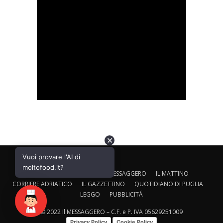
✕
Vuoi provare l'AI di
moltofood.it?
CALTAGIRONE EDITORE
IL MESSAGGERO
IL MATTINO
CORRIERE ADRIATICO
IL GAZZETTINO
QUOTIDIANO DI PUGLIA
LEGGO
PUBBLICITÁ
© 2022 Il MESSAGGERO – C.F. e P. IVA 05629251009
Privacy Policy
Cookie Policy