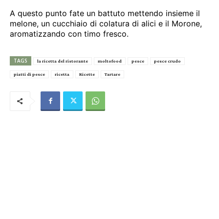
A questo punto fate un battuto mettendo insieme il
melone, un cucchiaio di colatura di alici e il Morone,
aromatizzando con timo fresco.
TAGS
la ricetta del ristorante
moltofood
pesce
pesce crudo
piatti di pesce
ricetta
Ricette
Tartare