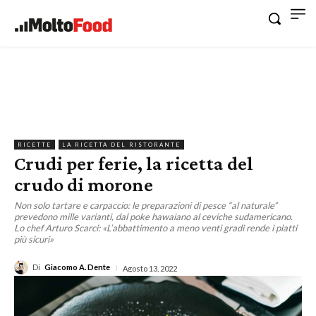
RICETTE
LA RICETTA DEL RISTORANTE
Crudi per ferie, la ricetta del
crudo di morone
Non solo tartare e carpaccio: le preparazioni di pesce “al naturale”
prevedono mille varianti, dal poke hawaiano al ceviche sudamericano.
Lo chef Arturo Scarci: «L’abbattimento a meno venti gradi rende i piatti
più sicuri»
Di
Giacomo A. Dente
Agosto 13, 2022