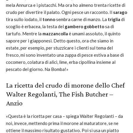
mela Annurca e i pistacchi. Ma ora ho almeno trenta ricette di
crudo per divertire il palato. Ogni pesce un racconto. Il
sarago
tira sullo iodato, il
tonno
sembra carne di manzo. La
triglia
di
scoglio è erbacea, la testa del
gambero gobbetto
sa di
tartufo. Mentre la
mazzancolla
è umami assoluto, il quinto
sapore per i giapponesi. Detto questo, ora che siamo in
estate, per esempio, per stuzzicare i clienti sul tema del
fresco, mi sono inventato una zuppa di pesce estiva a base di
cocomero, colatura di alici, lime, erba cipollina insieme al
pescato del giorno. Na Bomba!»
La ricetta del crudo di morone dello Chef
Walter Regolanti,
The Fish But
cher –
Anzio
«Questa è la ricetta per casa – spiega Walter Regolanti – da
noi, invece, mettendo prima il morone al maturatore, se ne
ottiene il massimo risultato gustativo. Poi si usa un piatto