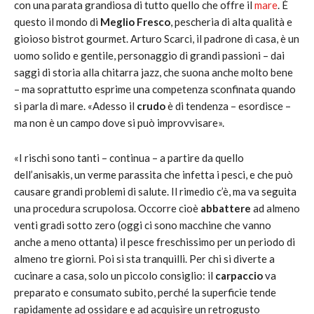
con una parata grandiosa di tutto quello che offre il
mare
. È
questo il mondo di
Meglio Fresco
, pescheria di alta qualità e
gioioso bistrot gourmet. Arturo Scarci, il padrone di casa, è un
uomo solido e gentile, personaggio di grandi passioni – dai
saggi di storia alla chitarra jazz, che suona anche molto bene
– ma soprattutto esprime una competenza sconfinata quando
si parla di mare. «Adesso il
crudo
è di tendenza – esordisce –
ma non è un campo dove si può improvvisare».
«I rischi sono tanti – continua – a partire da quello
dell’anisakis, un verme parassita che infetta i pesci, e che può
causare grandi problemi di salute. Il rimedio c’è, ma va seguita
una procedura scrupolosa. Occorre cioè
abbattere
ad almeno
venti gradi sotto zero (oggi ci sono macchine che vanno
anche a meno ottanta) il pesce freschissimo per un periodo di
almeno tre giorni. Poi si sta tranquilli. Per chi si diverte a
cucinare a casa, solo un piccolo consiglio: il
carpaccio
va
preparato e consumato subito, perché la superficie tende
rapidamente ad ossidare e ad acquisire un retrogusto