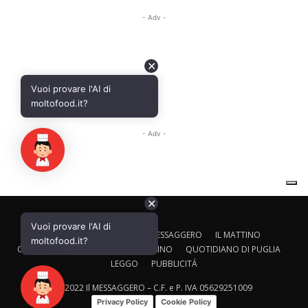
✕
Vuoi provare l'AI di
CALTAGIRONE EDITORE
IL MESSAGGERO
IL MATTINO
moltofood.it?
CORRIERE ADRIATICO
IL GAZZETTINO
QUOTIDIANO DI PUGLIA
LEGGO
PUBBLICITÁ
© 2022 Il MESSAGGERO – C.F. e P. IVA 05629251009
Privacy Policy
Cookie Policy