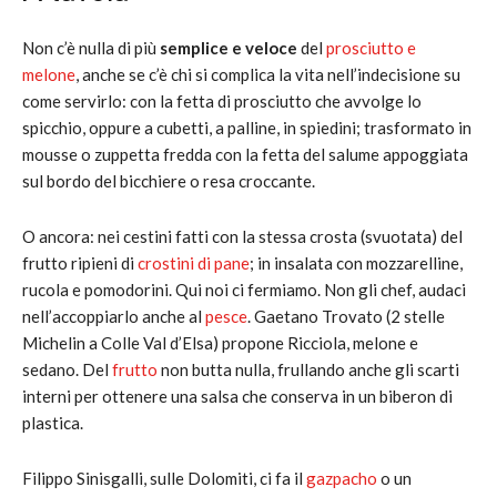
Non c’è nulla di più
semplice e veloce
del
prosciutto e
melone
, anche se c’è chi si complica la vita nell’indecisione su
come servirlo: con la fetta di prosciutto che avvolge lo
spicchio, oppure a cubetti, a palline, in spiedini; trasformato in
mousse o zuppetta fredda con la fetta del salume appoggiata
sul bordo del bicchiere o resa croccante.
O ancora: nei cestini fatti con la stessa crosta (svuotata) del
frutto ripieni di
crostini di pane
; in insalata con mozzarelline,
rucola e pomodorini. Qui noi ci fermiamo. Non gli chef, audaci
nell’accoppiarlo anche al
pesce
. Gaetano Trovato (2 stelle
Michelin a Colle Val d’Elsa) propone Ricciola, melone e
sedano. Del
frutto
non butta nulla, frullando anche gli scarti
interni per ottenere una salsa che conserva in un biberon di
plastica.
Filippo Sinisgalli, sulle Dolomiti, ci fa il
gazpacho
o un