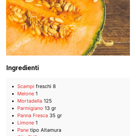
Ingredienti
Scampi
freschi 8
Melone
1
Mortadella
125
Parmigiano
13 gr
Panna Fresca
35 gr
Limone
1
Pane
tipo Altamura