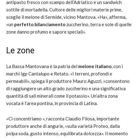
antipasto fresco con scampo dell’Adriatico e un sandwich
sottile di mortadella. Cultore delle migliori materie prime,
sceglie il melone di Sermide, vicino Mantova. «Ha», afferma,
«un
perfetto bilanciamento
zuccherino, terra e sole di quelle
zone danno profumo e sapore speciali».
Le zone
La Bassa Mantovana è la patria del
melone italiano
, con i
marchi Igp Cantalupo e Retato. «I terreni, profondi e
permeabili», spiega il produttore Mauro Aguzzi, «consentono
di raggiungere un alto grado zuccherino e una significativa
quantità di sali minerali come il potassio». Un’altra zona
vocata è l’area pontina, in provincia di Latina.
«Ci concentriamo », racconta Claudio Filosa, importante
produttore anche di angurie, «sulla varietà Proteo, dalla
polpa soda, gusto intenso, equilibrata dolcezza». Il momento