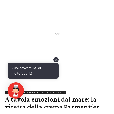
- Adv -
✕
Vuoi provare l'AI di
moltofood.it?