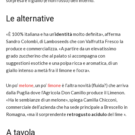
sorpresa è il giallo (e non rosso) dell’interno.
Le alternative
«È 100% italiana e ha un’
identità
molto definita», afferma
Sandro Colombi, di Lamboseeds che con Valfrutta Fresco la
produce e commercializza. «A partire da un elevatissimo
grado zuccherino che al palato si accompagna con
suggestioni esotiche e una polpa ricca e aromatica, di un
giallo intenso a metà fra il limone e l’ocra».
Un po’
melone
, un po’
limone
è l’altra novità (fluida?) che arriva
dalla Puglia dove l’Agricola Don Camillo produce il Limenon.
«Ha le sembianze di un melone», spiega Camilla Chicconi,
commerciale dell’azienda che ha sede principale a Brescello in
Romagna, «ma il sorprendente
retrogusto acidulo
del lime ».
A tavola