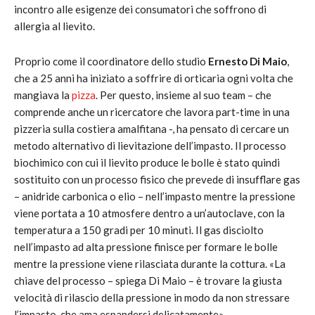
incontro alle esigenze dei consumatori che soffrono di
allergia al lievito.
Proprio come il coordinatore dello studio
Ernesto Di Maio
,
che a 25 anni ha iniziato a soffrire di orticaria ogni volta che
mangiava la
pizza
. Per questo, insieme al suo team – che
comprende anche un ricercatore che lavora part-time in una
pizzeria sulla costiera amalfitana -, ha pensato di cercare un
metodo alternativo di lievitazione dell’impasto. Il processo
biochimico con cui il lievito produce le bolle è stato quindi
sostituito con un processo fisico che prevede di insufflare gas
– anidride carbonica o elio – nell’impasto mentre la pressione
viene portata a 10 atmosfere dentro a un’autoclave, con la
temperatura a 150 gradi per 10 minuti. Il gas disciolto
nell’impasto ad alta pressione finisce per formare le bolle
mentre la pressione viene rilasciata durante la cottura. «La
chiave del processo – spiega Di Maio – è trovare la giusta
velocità di rilascio della pressione in modo da non stressare
l’impasto, che ama espandersi delicatamente».