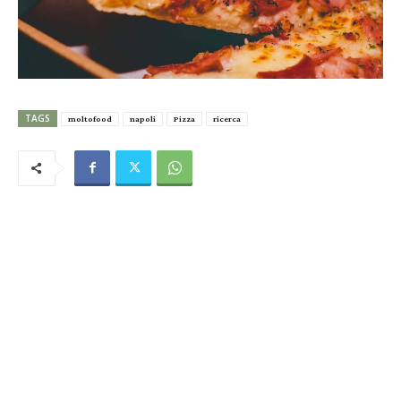
TAGS
moltofood
napoli
Pizza
ricerca