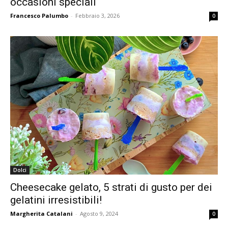
occasioni speciali
Francesco Palumbo
-
Febbraio 3, 2026
0
Dolci
Cheesecake gelato, 5 strati di gusto per dei
gelatini irresistibili!
Margherita Catalani
-
Agosto 9, 2024
0