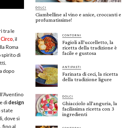
DOLCI
Ciambelline al vino e anice, croccanti e
profumatissime!
 tra le
CONTORNI
 Circo
, il
Fagioli all’uccelletto, la
ella Roma
ricetta della tradizione è
facile e gustosa
spirito di
ti.
ANTIPASTI
sa dopo
Farinata di ceci, la ricetta
della tradizione ligure
ell’Aventino
DOLCI
e di
design
Ghiacciolo all’anguria, la
facilissima ricetta con 3
o state
ingredienti
i, dove si
a
, fino al
CONTORNI