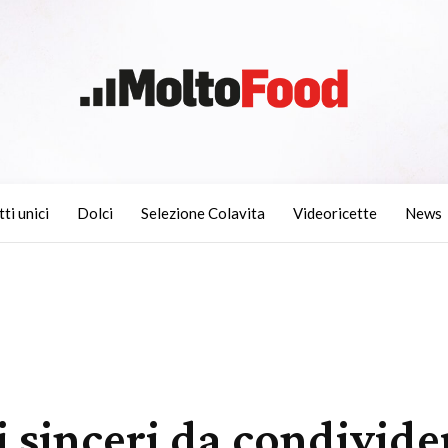
tti unici
Dolci
Selezione Colavita
Videoricette
News
i sinceri da condivide