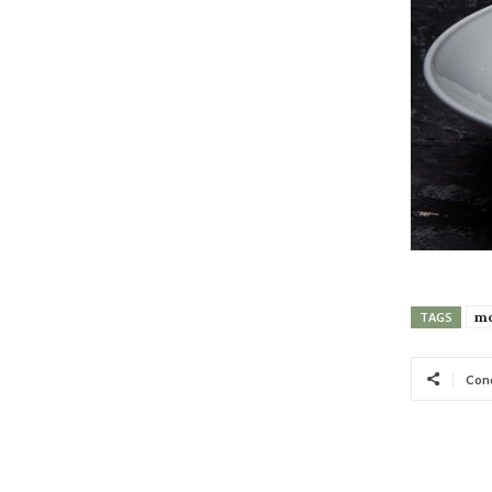
mo
TAGS
Cond