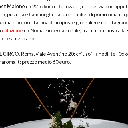
ost Malone
da 22 milioni di followers, ci si delizia con appeti
ria, pizzeria e hamburgheria. Con il poker di primi romani a 
cina d’autore italiana di proposte giornaliere e di stagione 
a
colazione
da Numa è internazionale, tra muffin, uova alla
caffè americano.
 CIRCO.
Roma, viale Aventino 20; chiuso il lunedì; tel. 06
roma.it; prezzo medio 60 euro.