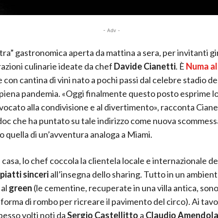
- Adv -
ra” gastronomica aperta da mattina a sera, per invitanti giri
razioni culinarie ideate da chef
Davide Cianetti
. È
Numa al
e con cantina di vini nato a pochi passi dal celebre stadio d
n piena pandemia. «Oggi finalmente questo posto esprime lo 
 vocato alla condivisione e al divertimento», racconta Cianet
oc che ha puntato su tale indirizzo come nuova scommes
o quella di un’avventura analoga a Miami.
casa, lo chef coccola la clientela locale e internazionale d
piatti sinceri
all’insegna dello sharing. Tutto in un ambient
 al
green
(le cementine, recuperate in una villa antica, son
 forma di rombo per ricreare il pavimento del circo). Ai tavol
esso volti noti da
Sergio Castellitto
a
Claudio Amendol