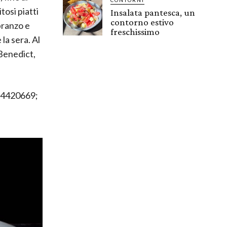
tosi piatti
Insalata pantesca, un
contorno estivo
pranzo e
freschissimo
la sera. Al
 Benedict,
 64420669;