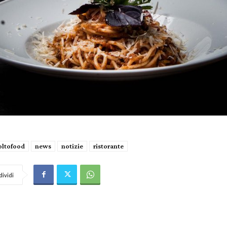
ltofood
news
notizie
ristorante
ividi