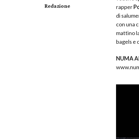
Redazione
rapper
P
di salume
con una cu
mattino l
bagels e 
NUMA AL
www.numa