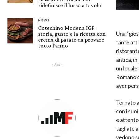
ridefinisce il lusso a tavola
NEWS
Cotechino Modena IGP:
Una “giost
storia, gusto e la ricetta con
crema di patate da provare
tante att
tutto l’anno
ristorant
antica, i
- Adv -
un locale
Romano d
aver pers
Tornato a 
con i suoi
e attento
tagliate a
vedono sp