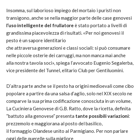
Insomma, sul laborioso impiego del mortaio i puristi non
transigono, anche se nella maggior parte delle case genovesi
l’uso intelligente del frullatore
è stato portato a livelli di
grandissima piacevolezza di risultati. «Per noi genovesi il
pesto è un sapore identitario
che attraversa generazioni e classi sociali: si può consumare
nelle piccole osterie dei carruggi, ma non manca mai anche
alla nostra tavola soci», spiega l’avvocato Eugenio Segalerba,
vice presidente del Tunnel, elitario Club per Gentiluomini.
D’altra parte anche se il pesto ha origini medioevali come cibo
popolare a partire da una salsa d’aglio, solo nel XIX secolo ne
comparve la sua prima codificazione conosciuta in un volume,
La Cuciniera Genovese di G.B. Ratto, dove la ricetta, definita
“battuto alla genovese” presenta
tante possibili variazioni
:
prezzemolo e maggiorana al posto del basilico,
il formaggio Olandese unito al Parmigiano. Per non parlare
oggi delle querelle sulla migliore