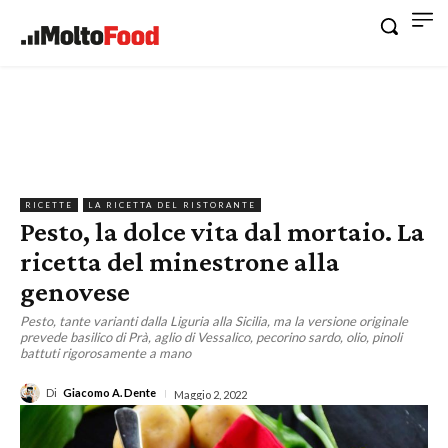
RICETTE
LA RICETTA DEL RISTORANTE
Pesto, la dolce vita dal mortaio. La
ricetta del minestrone alla
genovese
Pesto, tante varianti dalla Liguria alla Sicilia, ma la versione originale
prevede basilico di Prà, aglio di Vessalico, pecorino sardo, olio, pinoli
battuti rigorosamente a mano
Di
Giacomo A. Dente
Maggio 2, 2022