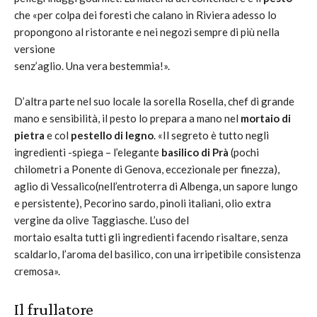
che «per colpa dei foresti che calano in Riviera adesso lo
propongono al ristorante e nei negozi sempre di più nella
versione
senz’aglio. Una vera bestemmia!».
D’altra parte nel suo locale la sorella Rosella, chef di grande
mano e sensibilità, il pesto lo prepara a mano nel
mortaio di
pietra
e col
pestello di legno
. «Il segreto è tutto negli
ingredienti -spiega – l’elegante
basilico di Prà
(pochi
chilometri a Ponente di Genova, eccezionale per finezza),
aglio di Vessalico(nell’entroterra di Albenga, un sapore lungo
e persistente), Pecorino sardo, pinoli italiani, olio extra
vergine da olive Taggiasche. L’uso del
mortaio esalta tutti gli ingredienti facendo risaltare, senza
scaldarlo, l’aroma del basilico, con una irripetibile consistenza
cremosa».
Il frullatore