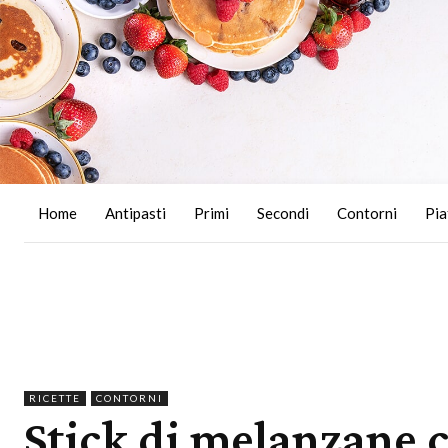
Home
Antipasti
Primi
Secondi
Contorni
Pia
RICETTE
CONTORNI
Stick di melanzane cr