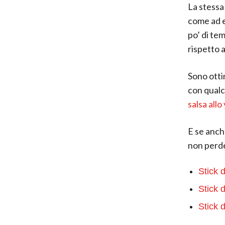
La stessa
come ad 
po’ di te
rispetto 
Sono otti
con qualc
salsa allo
E se anche
non perd
Stick 
Stick 
Stick d