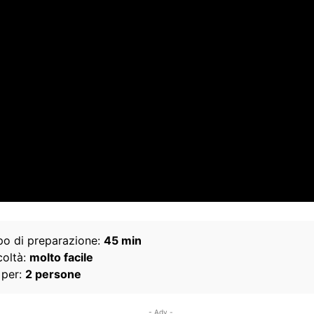
o di preparazione:
45 min
coltà:
molto facile
 per:
2 persone
- Adv -