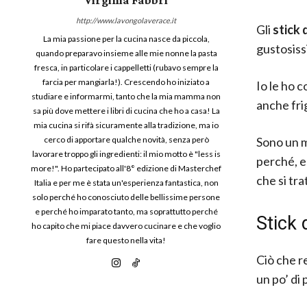
http://www.lavongolaverace.it
Gli
stick 
La mia passione per la cucina nasce da piccola,
gustosiss
quando preparavo insieme alle mie nonne la pasta
fresca, in particolare i cappelletti (rubavo sempre la
farcia per mangiarla!). Crescendo ho iniziato a
Io le ho 
studiare e informarmi, tanto che la mia mamma non
anche fri
sa più dove mettere i libri di cucina che ho a casa! La
mia cucina si rifà sicuramente alla tradizione, ma io
Sono un m
cerco di apportare qualche novità, senza però
lavorare troppo gli ingredienti: il mio motto è "less is
perché, 
more!". Ho partecipato all'8° edizione di Masterchef
che si tr
Italia e per me è stata un'esperienza fantastica, non
solo perché ho conosciuto delle bellissime persone
e perché ho imparato tanto, ma soprattutto perché
Stick 
ho capito che mi piace davvero cucinare e che voglio
fare questo nella vita!
Ciò che r
un po’ di