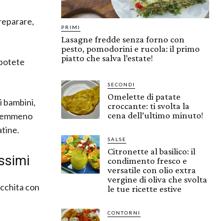
preparare,
PRIMI
Lasagne fredde senza forno con
pesto, pomodorini e rucola: il primo
piatto che salva l’estate!
 potete
SECONDI
Omelette di patate
i bambini,
croccante: ti svolta la
cena dell’ultimo minuto!
 nemmeno
atine.
SALSE
Citronette al basilico: il
ssimi
condimento fresco e
versatile con olio extra
vergine di oliva che svolta
ricchita con
le tue ricette estive
CONTORNI