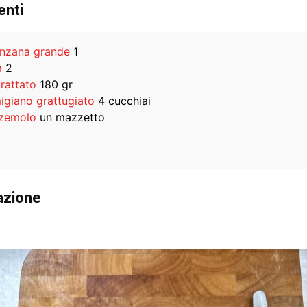
enti
nzana grande
1
a
2
rattato
180 gr
igiano grattugiato
4 cucchiai
zemolo
un mazzetto
azione