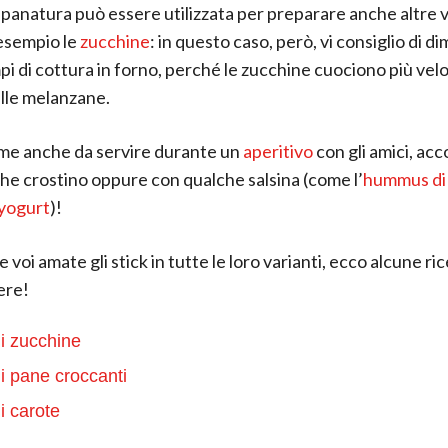
 panatura può essere utilizzata per preparare anche altre 
esempio le
zucchine
: in questo caso, però, vi consiglio di d
mpi di cottura in forno, perché le zucchine cuociono più v
alle melanzane.
me anche da servire durante un
aperitivo
con gli amici, a
he crostino oppure con qualche salsina (come l’
hummus di 
 yogurt
)!
 voi amate gli stick in tutte le loro varianti, ecco alcune ri
ere!
di zucchine
di pane croccanti
i carote