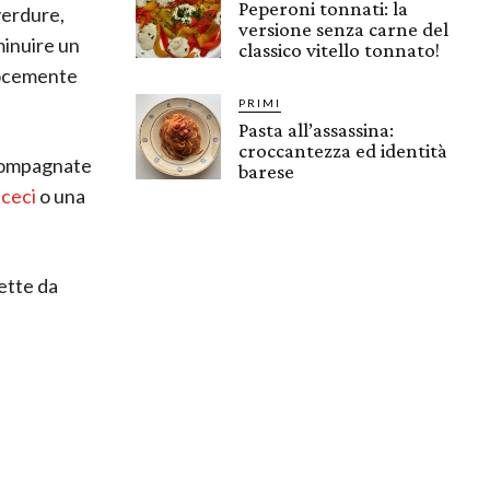
Peperoni tonnati: la
verdure,
versione senza carne del
iminuire un
classico vitello tonnato!
elocemente
PRIMI
Pasta all’assassina:
croccantezza ed identità
ccompagnate
barese
ceci
o una
cette da