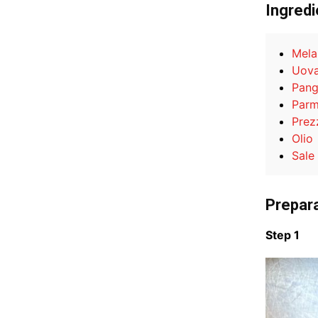
Ingredi
Mela
Uov
Pang
Parm
Prez
Olio
Sale
Prepar
Step 1