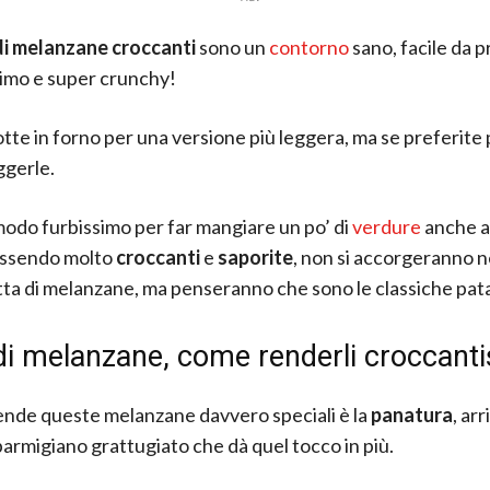
di melanzane croccanti
sono un
contorno
sano, facile da 
imo e super crunchy!
cotte in forno per una versione più leggera, ma se preferite
ggerle.
odo furbissimo per far mangiare un po’ di
verdure
anche a
essendo molto
croccanti
e
saporite
, non si accorgeranno
atta di melanzane, ma penseranno che sono le classiche pat
di melanzane, come renderli croccanti
ende queste melanzane davvero speciali è la
panatura
, ar
 parmigiano grattugiato che dà quel tocco in più.