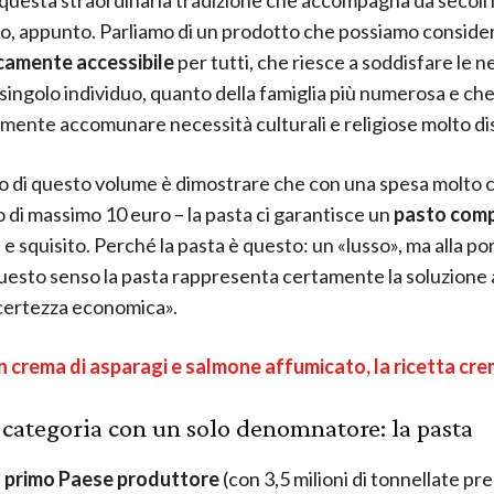
o, appunto. Parliamo di un prodotto che possiamo conside
amente accessibile
per tutti, che riesce a soddisfare le n
 singolo individuo, quanto della famiglia più numerosa e ch
amente accomunare necessità culturali e religiose molto dis
vo di questo volume è dimostrare che con una spesa molto
o di massimo 10 euro – la pasta ci garantisce un
pasto com
e squisito. Perché la pasta è questo: un «lusso», ma alla por
 questo senso la pasta rappresenta certamente la soluzione a
ncertezza economica».
 crema di asparagi e salmone affumicato, la ricetta cr
categoria con un solo denomnatore: la pasta
l
primo Paese produttore
(con 3,5 milioni di tonnellate p