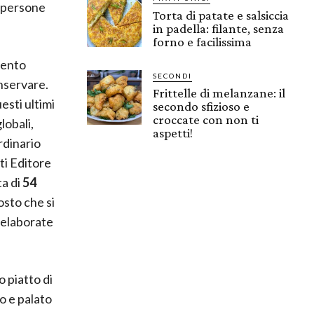
4 persone
Torta di patate e salsiccia
in padella: filante, senza
forno e facilissima
mento
SECONDI
onservare.
Frittelle di melanzane: il
esti ultimi
secondo sfizioso e
croccate con non ti
lobali,
aspetti!
rdinario
ti Editore
ta di
54
osto che si
 elaborate
 piatto di
o e palato