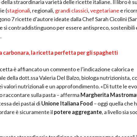
della straordinaria varietà delle ricette italiane. Il libro è s
ie (
stagionali
, regionali,
grandi classici
,
vegetariane
e ricor
gono 7 ricette d’autore ideate dalla Chef Sarah Cicolini (Sa
 si contraddistinguono per essere antispreco, sostenibili 
.
a carbonara, la ricetta perfetta per gli spaghetti
icetta è affiancato un commento e l’indicazione calorica e
le della dott.ssa Valeria Del Balzo, biologa nutrizionista, c
i valori nutrizionali e un approfondimento. «Di tutte le evo
raccontare sulla pasta – afferma
Margherita Mastroma
essa dei pastai di
Unione Italiana Food
– oggi quella che h
ordare è sicuramente il
potere aggregante
, a livello sia s
 questa straordinaria tradizione che accompagna da secoli i