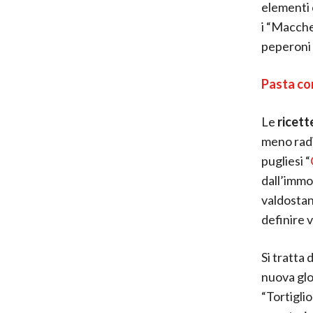
elementi 
i “Macche
peperoni f
Pasta con
Le
ricett
meno radic
pugliesi “
dall’immor
valdostan
definire 
Si tratta
nuova glor
“Tortiglio