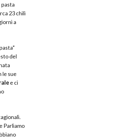
 pasta
ca 23 chili
iorni a
 pasta”
esto del
inata
n le sue
rale
e ci
no
tagionali.
le Parliamo
abbiano