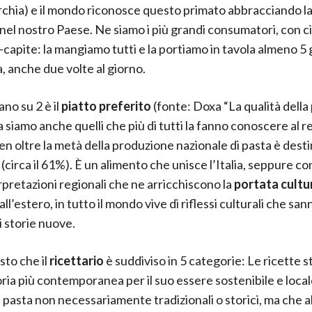
chia) e il mondo riconosce questo primato abbracciando la
nel nostro Paese. Ne siamo i più grandi consumatori, con cir
-capite: la mangiamo tutti e la portiamo in tavola almeno 5 g
, anche due volte al giorno.
iano su 2 è il
piatto preferito
(fonte: Doxa “La qualità della
 siamo anche quelli che più di tutti la fanno conoscere al r
n oltre la metà della produzione nazionale di pasta è dest
 (circa il 61%). È un alimento che unisce l’Italia, seppure co
erpretazioni regionali che ne arricchiscono la
portata cultu
ll’estero, in tutto il mondo vive di riflessi culturali che san
i storie nuove.
sto che il
ricettario
è suddiviso in 5 categorie: Le ricette s
ria più contemporanea per il suo essere sostenibile e loca
 di pasta non necessariamente tradizionali o storici, ma che 