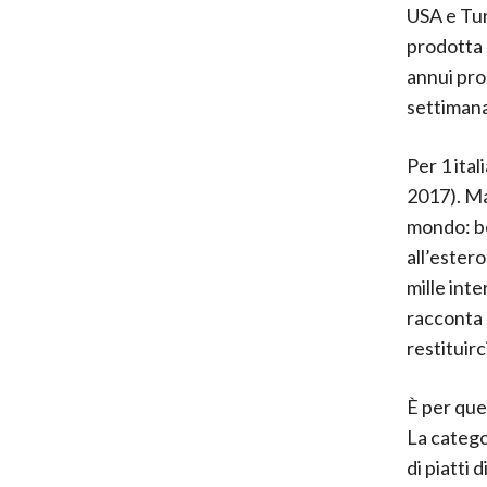
USA e Tur
prodotta 
annui pro
settimana
Per 1 ital
2017). Ma
mondo: be
all’estero
mille int
racconta a
restituirc
È per que
La catego
di piatti