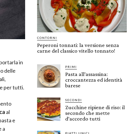
CONTORNI
Peperoni tonnati: la versione senza
carne del classico vitello tonnato!
ortarla in
PRIMI
to delle
Pasta all’assassina:
li,
croccantezza ed identità
barese
 per tutti.
SECONDI
imento
Zucchine ripiene di riso: il
ca
al
secondo che mette
d’accordo tutti
pasta e
e a
PIATTI UNICI