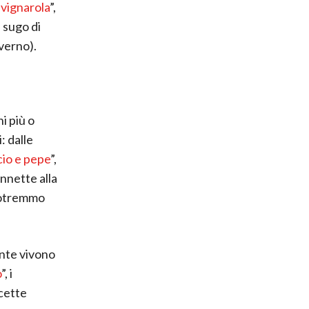
a
vignarola
”,
 sugo di
nverno).
ni più o
: dalle
io e pepe
”,
ennette alla
 potremmo
ente vivono
o
”, i
icette