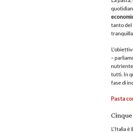
quotidian
economic
tanto del
tranquill
L’obietti
– parliam
nutriente 
tutti. In
fase di i
Pasta con
Cinque 
L’Italia è i