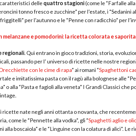
caratteristici delle
quattro stagioni
(come le “Farfalle all
roncini tonno fresco e zucchine” per l’estate, i “Sedanini al
riggitelli” per l’autunno e le “Penne con radicchio” per l’i
 melanzane e pomodorini: la ricetta colorata e saporita
e regionali
. Qui entrano in gioco tradizioni, storia, evoluzio
ali, passando per l’ universo di ricette nelle nostre regioni
Orecchiette con le cime di rapa
” ai romani “
Spaghettoni cac
tale e imitatissima pasta con il ragù alla bolognese alle “P
a” o alla “Pasta e fagioli alla veneta” I Grandi Classici che
vintage.
 di ricette nate negli anni ottanta o novanta, che recentem
ia, come le “Pennette alla vodka”, gli “
Spaghetti aglio e oli
ni alla boscaiola” e le “Linguine con la colatura di alici”. Le r