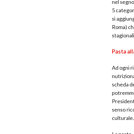
nel segno 
5 categor
si aggiun
Roma) che
stagionali
Pasta all
Ad ogni r
nutriziona
scheda de
potremmo 
President
senso ric
culturale.
La pasta,