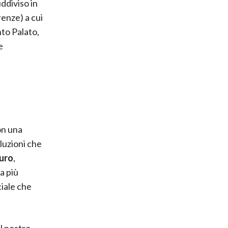
uddiviso in
renze) a cui
nto Palato,
e
on una
luzioni che
uro
,
a più
ociale che
l nostro