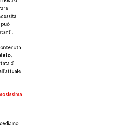
rare
ecessità
e può
tanti.
 contenuta
pleto
,
tata di
ll’attuale
emosissima
recediamo