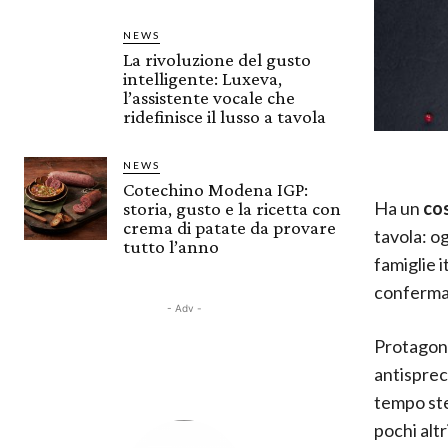
NEWS
La rivoluzione del gusto
intelligente: Luxeva,
l’assistente vocale che
ridefinisce il lusso a tavola
NEWS
Cotechino Modena IGP:
Ha un
co
storia, gusto e la ricetta con
crema di patate da provare
tavola: og
tutto l’anno
famiglie i
conferman
- Adv -
Protagonis
antisprec
tempo ste
pochi altr