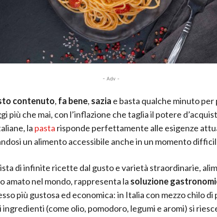
- Adv -
sto contenuto
,
fa bene
,
sazia
e basta qualche minuto per p
gi più che mai, con l’inflazione che taglia il potere d’acquis
taliane, la
pasta
risponde perfettamente alle esigenze attua
dosi un alimento accessibile anche in un momento difficile
ta di infinite ricette dal gusto e varietà straordinarie, al
o amato nel mondo, rappresenta la
soluzione gastronomi
sso più gustosa ed economica: in Italia con mezzo chilo di 
i ingredienti (come olio, pomodoro, legumi e aromi) si riesc