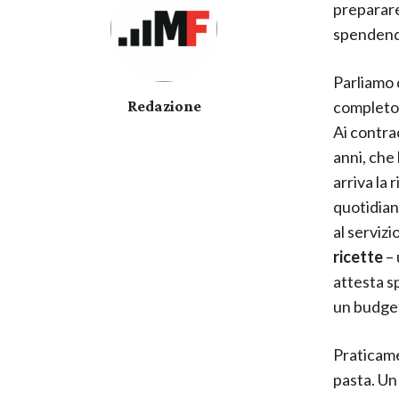
preparare
spendendo
Parliamo 
Redazione
completo,
Ai contra
anni, che
arriva la 
quotidian
al servizi
ricette
– 
attesta s
un budget
Praticame
pasta. Un