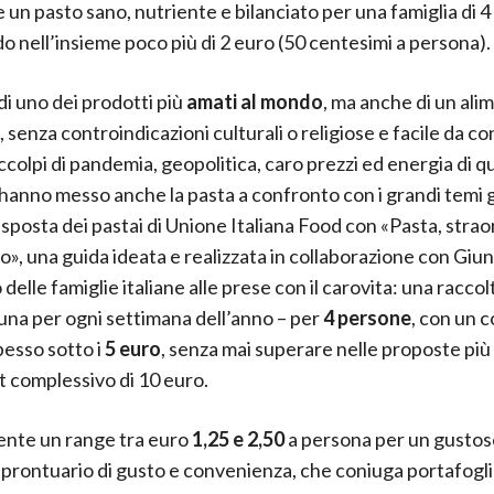
 un pasto sano, nutriente e bilanciato per una famiglia di 
 nell’insieme poco più di 2 euro (50 centesimi a persona).
di uno dei prodotti più
amati al mondo
, ma anche di un ali
 senza controindicazioni culturali o religiose e facile da c
ccolpi di pandemia, geopolitica, caro prezzi ed energia di qu
 hanno messo anche la pasta a confronto con i grandi temi g
risposta dei pastai di Unione Italiana Food con «Pasta, strao
o», una guida ideata e realizzata in collaborazione con Giun
o delle famiglie italiane alle prese con il carovita: una raccol
una per ogni settimana dell’anno – per
4 persone
, con un c
pesso sotto i
5 euro
, senza mai superare nelle proposte più
 complessivo di 10 euro.
nte un range tra euro
1,25 e 2,50
a persona per un gustoso
 prontuario di gusto e convenienza, che coniuga portafogli