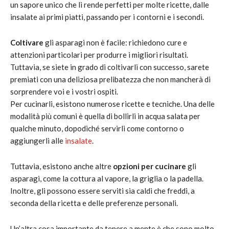
un sapore unico che li rende perfetti per molte ricette, dalle
insalate ai primi piatti, passando per i contorni e i secondi.
Coltivare
gli asparagi non è facile: richiedono cure e
attenzioni particolari per produrre i migliori risultati.
Tuttavia, se siete in grado di coltivarli con successo, sarete
premiati con una deliziosa prelibatezza che non mancherà di
sorprendere voi e i vostri ospiti.
Per cucinarli, esistono numerose ricette e tecniche. Una delle
modalità più comuni è quella di bollirli in acqua salata per
qualche minuto, dopodiché servirli come contorno o
aggiungerli alle
insalate
.
Tuttavia, esistono anche altre
opzioni per cucinare
gli
asparagi, come la cottura al vapore, la griglia o la padella.
Inoltre, gli possono essere serviti sia caldi che freddi, a
seconda della ricetta e delle preferenze personali.
Un’altra cosa importante da tenere a mente è che sono molto