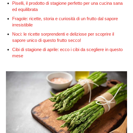
Piselli, il prodotto di stagione perfetto per una cucina sana
ed equilibrata
Fragole: ricette, storia e curiosità di un frutto dal sapore
irresistibile
Noci: le ricette sorprendenti e deliziose per scoprire il
sapore unico di questo frutto secco!
Cibi di stagione di aprile: ecco i cibi da scegliere in questo
mese