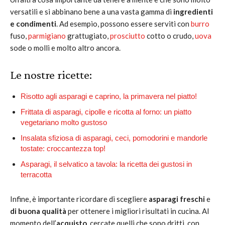
versatili e si abbinano bene a una vasta gamma di
ingredienti
e condimenti
. Ad esempio, possono essere serviti con
burro
fuso,
parmigiano
grattugiato,
prosciutto
cotto o crudo,
uova
sode o molli e molto altro ancora.
Le nostre ricette:
Risotto agli asparagi e caprino, la primavera nel piatto!
Frittata di asparagi, cipolle e ricotta al forno: un piatto
vegetariano molto gustoso
Insalata sfiziosa di asparagi, ceci, pomodorini e mandorle
tostate: croccantezza top!
Asparagi, il selvatico a tavola: la ricetta dei gustosi in
terracotta
Infine, è importante ricordare di scegliere
asparagi freschi
e
di buona qualità
per ottenere i migliori risultati in cucina. Al
momento dell’
acquisto
, cercate quelli che sono dritti, con