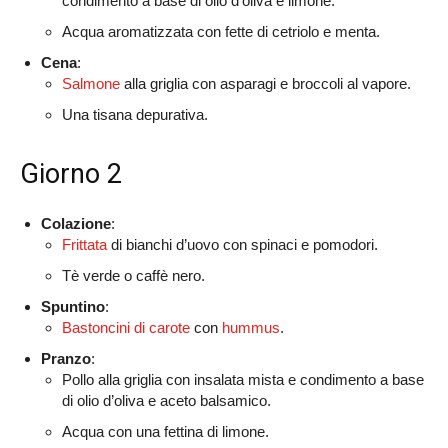
condimento a base di olio d’oliva e limone.
Acqua aromatizzata con fette di cetriolo e menta.
Cena
:
Salmone
alla griglia con asparagi e broccoli al vapore.
Una tisana depurativa.
Giorno 2
Colazione
:
Frittata
di bianchi d’uovo con spinaci e pomodori.
Tè verde o caffè nero.
Spuntino
:
Bastoncini di carote
con
hummus
.
Pranzo
:
Pollo alla griglia con insalata mista e condimento a base
di olio d’oliva e aceto balsamico.
Acqua con una fettina di limone.