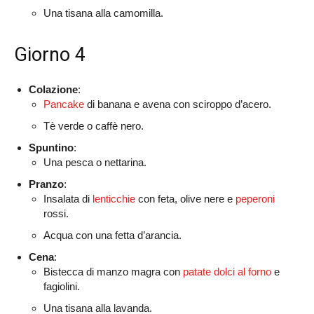
Una tisana alla camomilla.
Giorno 4
Colazione
:
Pancake
di banana e avena con sciroppo d’acero.
Tè verde o caffè nero.
Spuntino
:
Una pesca o nettarina.
Pranzo
:
Insalata di
lenticchie
con feta, olive nere e
peperoni
rossi.
Acqua con una fetta d’arancia.
Cena
:
Bistecca di manzo magra con
patate dolci al forno
e
fagiolini.
Una tisana alla lavanda.