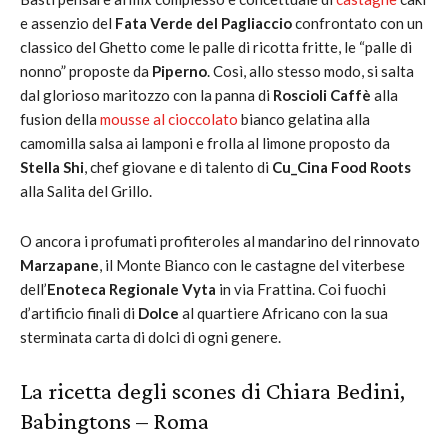
e assenzio del
Fata Verde del Pagliaccio
confrontato con un
classico del Ghetto come le palle di ricotta fritte, le “palle di
nonno” proposte da
Piperno
. Così, allo stesso modo, si salta
dal glorioso maritozzo con la panna di
Roscioli Caffè
alla
fusion della
mousse al cioccolato
bianco gelatina alla
camomilla salsa ai lamponi e frolla al limone proposto da
Stella Shi
, chef giovane e di talento di
Cu_Cina Food Roots
alla Salita del Grillo.
O ancora i profumati profiteroles al mandarino del rinnovato
Marzapane
, il Monte Bianco con le castagne del viterbese
dell’
Enoteca Regionale Vyta
in via Frattina. Coi fuochi
d’artificio finali di
Dolce
al quartiere Africano con la sua
sterminata carta di dolci di ogni genere.
La ricetta degli scones di Chiara Bedini,
Babingtons – Roma