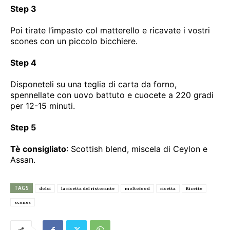
Step 3
Poi tirate l’impasto col matterello e ricavate i vostri
scones con un piccolo bicchiere.
Step 4
Disponeteli su una teglia di carta da forno,
spennellate con uovo battuto e cuocete a 220 gradi
per 12-15 minuti.
Step 5
Tè consigliato
: Scottish blend, miscela di Ceylon e
Assan.
TAGS
dolci
la ricetta del ristorante
moltofood
ricetta
Ricette
scones