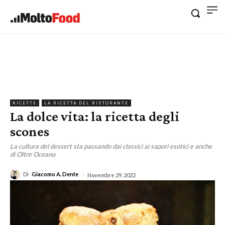
RICETTE
LA RICETTA DEL RISTORANTE
La dolce vita: la ricetta degli
scones
La cultura del dessert sta passando dai classici ai sapori esotici e anche
di Oltre Oceano
Di
Giacomo A. Dente
Novembre 29, 2022