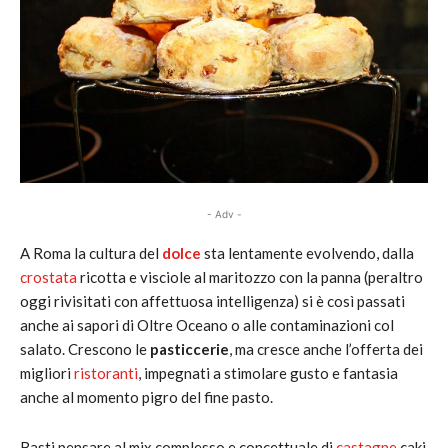
- Adv -
A Roma la cultura del
dolce
sta lentamente evolvendo, dalla
crostata
ricotta e visciole al maritozzo con la panna (peraltro
oggi rivisitati con affettuosa intelligenza) si è così passati
anche ai sapori di Oltre Oceano o alle contaminazioni col
salato. Crescono le
pasticcerie
, ma cresce anche l’offerta dei
migliori
ristoranti
, impegnati a stimolare gusto e fantasia
anche al momento pigro del fine pasto.
Basti pensare al mix complesso e concettuale di
castagne
caki