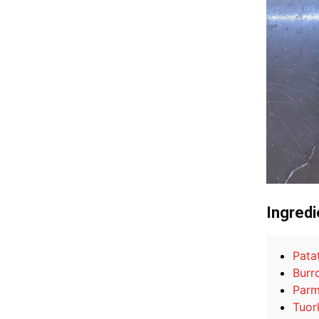
Ingredi
Pata
Burr
Parm
Tuorl