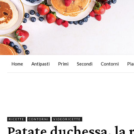
Home
Antipasti
Primi
Secondi
Contorni
Pia
RICETTE
CONTORNI
VIDEORICETTE
Patate duchessa, la ri