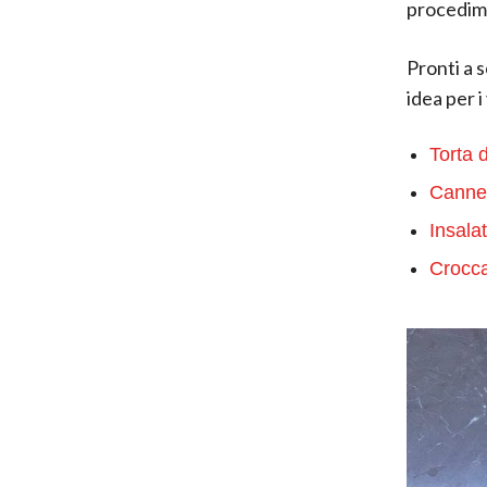
procedime
Pronti a 
idea per i
Torta 
Cannel
Insala
Crocca