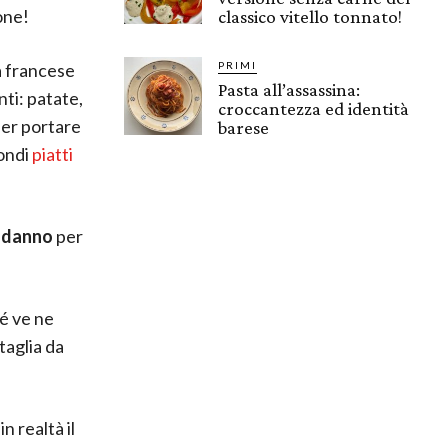
one!
classico vitello tonnato!
a francese
PRIMI
Pasta all’assassina:
nti: patate,
croccantezza ed identità
per portare
barese
condi
piatti
odanno
per
é ve ne
taglia da
n realtà il