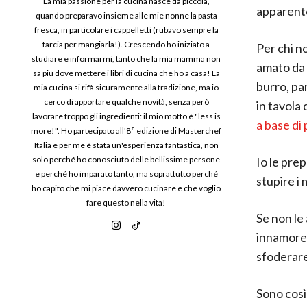
La mia passione per la cucina nasce da piccola,
apparente
quando preparavo insieme alle mie nonne la pasta
fresca, in particolare i cappelletti (rubavo sempre la
farcia per mangiarla!). Crescendo ho iniziato a
Per chi no
studiare e informarmi, tanto che la mia mamma non
amato da 
sa più dove mettere i libri di cucina che ho a casa! La
burro, pa
mia cucina si rifà sicuramente alla tradizione, ma io
cerco di apportare qualche novità, senza però
in tavola
lavorare troppo gli ingredienti: il mio motto è "less is
a base di
more!". Ho partecipato all'8° edizione di Masterchef
Italia e per me è stata un'esperienza fantastica, non
Io le prep
solo perché ho conosciuto delle bellissime persone
e perché ho imparato tanto, ma soprattutto perché
stupire i 
ho capito che mi piace davvero cucinare e che voglio
fare questo nella vita!
Se non le
innamorer
sfoderare
Sono così 