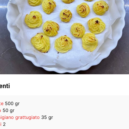
enti
te
500 gr
o
50 gr
igiano grattugiato
35 gr
i
2