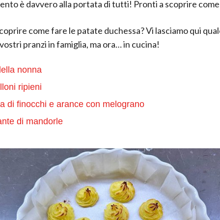
nto è davvero alla portata di tutti! Pronti a scoprire come
scoprire come fare le patate duchessa? Vi lasciamo qui qual
 vostri pranzi in famiglia, ma ora… in cucina!
della nonna
loni ripieni
ta di finocchi e arance con melograno
nte di mandorle