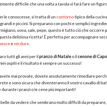
mente difficile che una volta a tavola vi farà fare un figur
n le conoscesse, si tratta di un
contorno
tipico della cucin
grandi e piccini. Si preparano con pochi e semplici ingredie
rmigiano, uova, sale, pepe, questo è tutto ciò che occorre 
 questa deliziosa ricetta! È perfetta per accompagnare se
 pesce
e
verdure
.
aro tutti gli anni per il
pranzo di Natale
o il
cenone di Cap
miei ospiti e il risultato è sempre un successo!
 avete mai provate, dovete assolutamente rimediare perch
ete e sono sicura che diventeranno il vostro cavallo di bat
 durante i pranzi o le cene più importanti!
belle da vedere che sembrano molto difficili da preparare, i