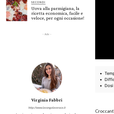
SECONDI
Uova alla parmigiana, la
ricetta economica, facile e
veloce, per ogni occasione!
- Adv -
Temp
Diffi
Dosi
Virginia Fabbri
http://www.lavongolaverace.it
Croccanti