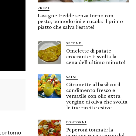
PRIMI
Lasagne fredde senza forno con
pesto, pomodorini e rucola: il primo
piatto che salva l’estate!
SECONDI
Omelette di patate
croccante: ti svolta la
cena dell’ultimo minuto!
SALSE
Citronette al basilico: il
condimento fresco e
versatile con olio extra
vergine di oliva che svolta
le tue ricette estive
CONTORNI
Peperoni tonnati: la
 contorno
versione senza carne del