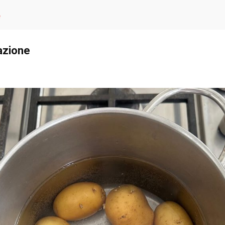
e
azione