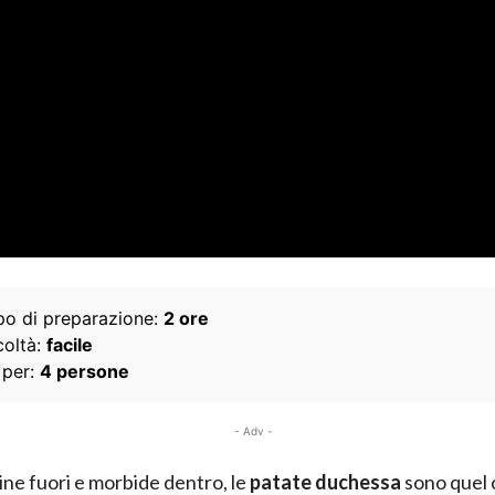
o di preparazione:
2 ore
coltà:
facile
 per:
4 persone
- Adv -
ne fuori e morbide dentro, le
patate duchessa
sono quel