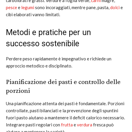
carboidrati e grassi. Verdure a foglia verde,
carni
magre,
pesce
e
legumi
sono incoraggiati, mentre pane, pasta,
dolci
e
cibi elaborati vanno limitati.
Metodi e pratiche per un
successo sostenibile
Perdere peso rapidamente è impegnativo e richiede un
approccio metodico e disciplinato.
Pianificazione dei pasti e controllo delle
porzioni
Una pianificazione attenta dei pasti è fondamentale. Porzioni
controllate, pasti bilanciati e la prevenzione degli spuntini
fuori pasto aiutano a mantenere il deficit calorico necessario.
Integrare pasti regolari con
frutta
e
verdura
fresca può
aiutare a mantenere la sazietà.