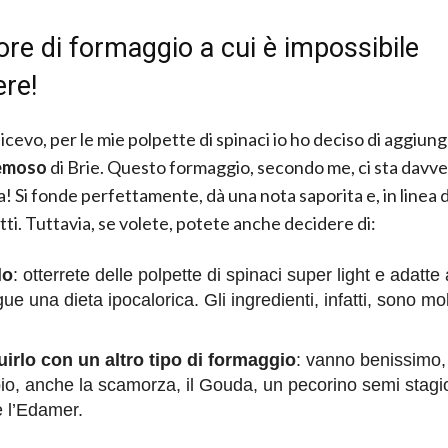
re di formaggio a cui è impossibile
ere!
icevo, per le mie polpette di spinaci io ho deciso di aggiun
remoso
di Brie. Questo formaggio, secondo me, ci sta davve
a! Si fonde perfettamente, dà una nota saporita e, in linea 
tti. Tuttavia, se volete, potete anche decidere di:
lo
: otterrete delle polpette di spinaci super light e adatt
ue una dieta ipocalorica. Gli ingredienti, infatti, sono mo
uirlo con un altro tipo di formaggio
: vanno benissimo,
o, anche la scamorza, il Gouda, un pecorino semi stagi
 l’Edamer.