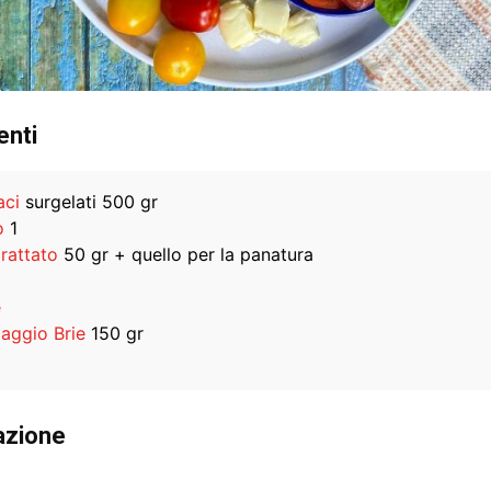
enti
aci
surgelati 500 gr
o
1
rattato
50 gr + quello per la panatura
e
aggio Brie
150 gr
azione