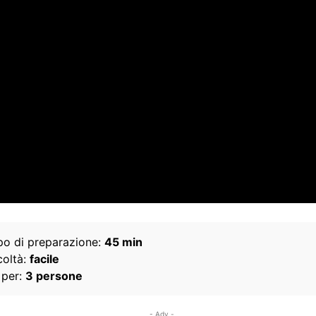
o di preparazione:
45 min
coltà:
facile
 per:
3 persone
- Adv -