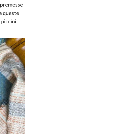
e premesse
da queste
piccini!