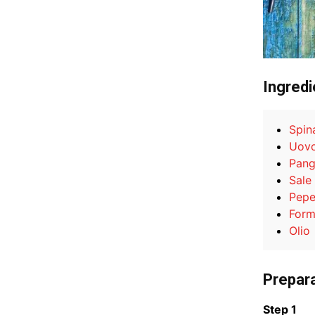
Ingredi
Spin
Uov
Pang
Sale
Pep
Form
Olio
Prepar
Step 1