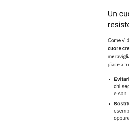
Un cuo
resist
Come vi d
cuore c
meravigli
piace a tu
Evitar
chi seg
e sani.
Sostit
esempi
oppure