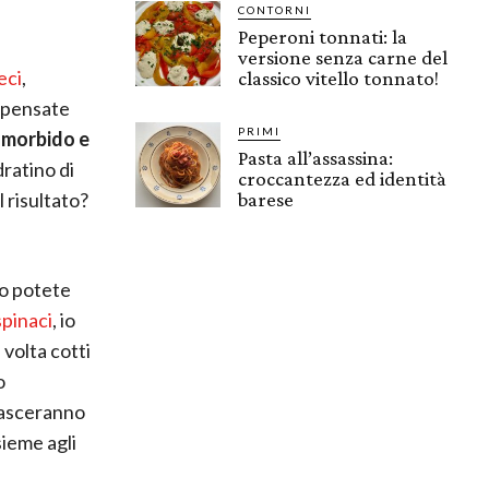
CONTORNI
Peperoni tonnati: la
versione senza carne del
eci
,
classico vitello tonnato!
 pensate
PRIMI
 morbido e
Pasta all’assassina:
dratino di
croccantezza ed identità
l risultato?
barese
to potete
spinaci
, io
 volta cotti
o
ilasceranno
sieme agli