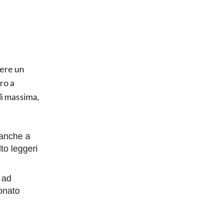
gere un
ro a
di massima,
e anche a
lto leggeri
 ad
onato