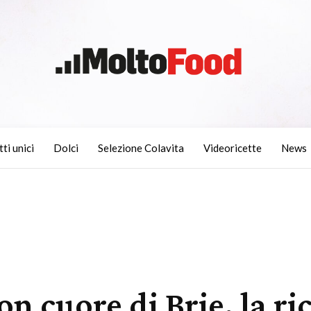
tti unici
Dolci
Selezione Colavita
Videoricette
News
on cuore di Brie, la ri