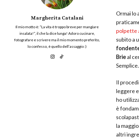
Ormai lo 
Margherita Catalani
praticame
Il mio motto è: “La vita è troppo breve per mangiare
polpette 
insalata!”, il che la dice lunga! Adoro cucinare,
subito a 
fotografare e scrivere ma il mio momento preferito,
lo confesso, è quello dell’assaggio :)
fondent
Brie
al ce
Semplice… 
Il proced
leggere e 
ho utilizz
è fondam
scolapast
la maggior
altri ingr