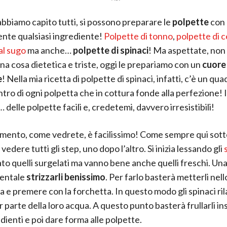
abbiamo capito tutti, si possono preparare le
polpette
con
nte qualsiasi ingrediente!
Polpette di tonno
,
polpette di c
al sugo
ma anche…
polpette di spinaci
! Ma aspettate, non
una cosa dietetica e triste, oggi le prepariamo con un
cuore
e
! Nella mia ricetta di polpette di spinaci, infatti, c’è un qua
ntro di ogni polpetta che in cottura fonde alla perfezione! I
delle polpette facili e, credetemi, davvero irresistibili!
imento, come vedrete, è facilissimo! Come sempre qui sot
vedere tutti gli step, uno dopo l’altro. Si inizia lessando gli
ato quelli surgelati ma vanno bene anche quelli freschi. Una
entale
strizzarli benissimo
. Per farlo basterà metterli nell
a e premere con la forchetta. In questo modo gli spinaci r
 parte della loro acqua. A questo punto basterà frullarli in
edienti e poi dare forma alle polpette.