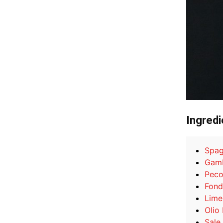
Ingredi
Spag
Gamb
Peco
Fond
Lime
Olio
Sale