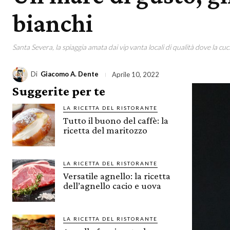
bianchi
Santa Severa, la spiaggia amata dai vip vanta locali di qualità dove la cuci
Di
Giacomo A. Dente
Aprile 10, 2022
Suggerite per te
LA RICETTA DEL RISTORANTE
Tutto il buono del caffè: la
ricetta del maritozzo
LA RICETTA DEL RISTORANTE
Versatile agnello: la ricetta
dell’agnello cacio e uova
LA RICETTA DEL RISTORANTE