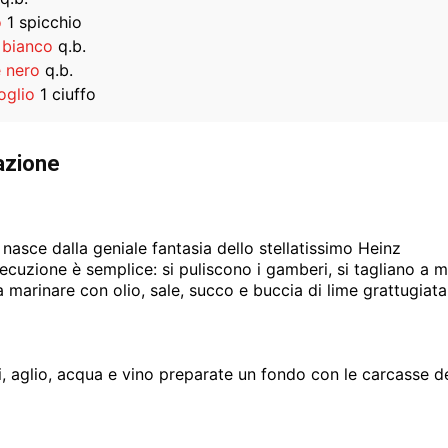
o
1 spicchio
 bianco
q.b.
 nero
q.b.
oglio
1 ciuffo
azione
 nasce dalla geniale fantasia dello stellatissimo Heinz
secuzione è semplice: si puliscono i gamberi, si tagliano a m
a marinare con
olio, sale, succo e buccia di lime grattugiata
, aglio, acqua e vino preparate un fondo
con le carcasse d