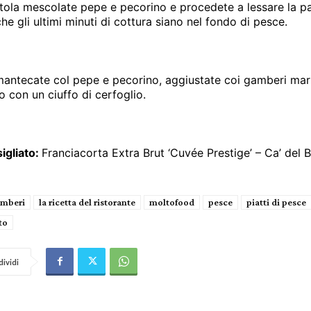
otola mescolate pepe e pecorino e procedete a lessare la
pa
e gli ultimi minuti di cottura siano nel fondo di pesce.
mantecate col
pepe e pecorino, aggiustate coi gamberi mari
 con un ciuffo di cerfoglio.
igliato:
Franciacorta Extra Brut ‘Cuvée Prestige’ – Ca’ del 
mberi
la ricetta del ristorante
moltofood
pesce
piatti di pesce
to
ividi