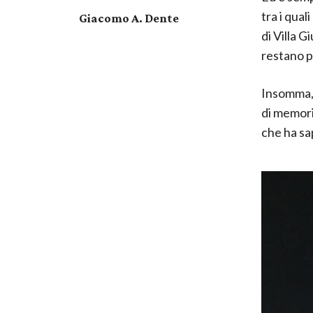
tra i qual
Giacomo A. Dente
di Villa 
restano 
Insomma, i
di memori
che ha sa