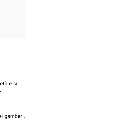
età e si
.
ei gamberi.