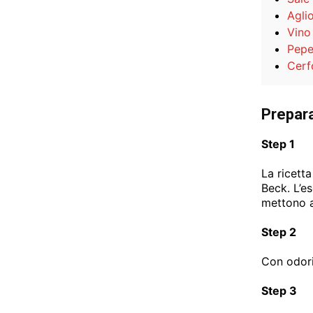
Agli
Vino
Pepe
Cerf
Prepar
Step 1
La ricetta
Beck.
L’e
mettono 
Step 2
Con odori
Step 3