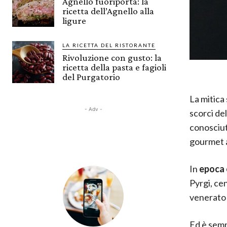
Agnello fuoriporta: la
ricetta dell’Agnello alla
ligure
LA RICETTA DEL RISTORANTE
Rivoluzione con gusto: la
ricetta della pasta e fagioli
del Purgatorio
La mitica
- Adv -
scorci de
conosciut
gourmet a
In
epoca 
Pyrgi, cen
venerato s
Ed è sem