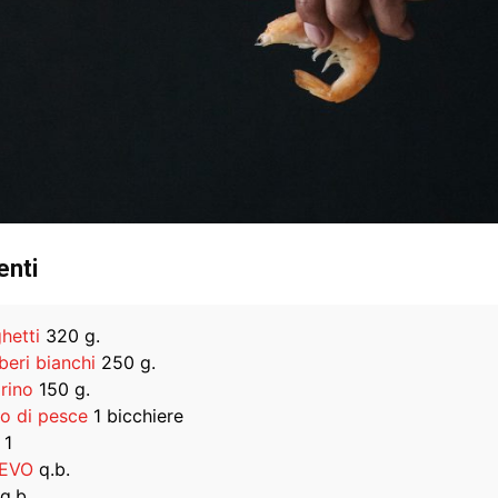
enti
hetti
320 g.
eri bianchi
250 g.
rino
150 g.
o di pesce
1 bicchiere
1
 EVO
q.b.
q.b.