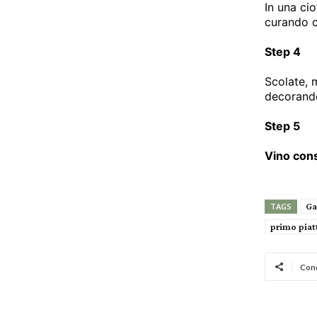
In una ci
curando ch
Step 4
Scolate, 
decorando
Step 5
Vino cons
Ga
TAGS
primo piat
Cond