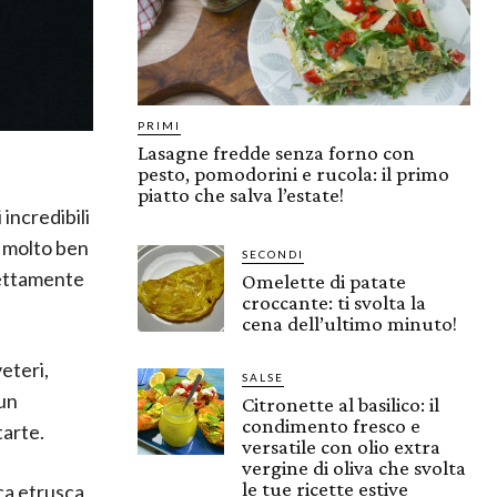
PRIMI
Lasagne fredde senza forno con
pesto, pomodorini e rucola: il primo
piatto che salva l’estate!
incredibili
e molto ben
SECONDI
rettamente
Omelette di patate
croccante: ti svolta la
cena dell’ultimo minuto!
eteri,
SALSE
 un
Citronette al basilico: il
condimento fresco e
tarte.
versatile con olio extra
vergine di oliva che svolta
le tue ricette estive
ca etrusca,