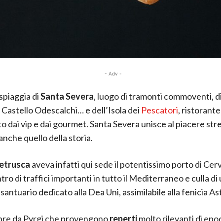
- Adv -
 spiaggia di
Santa Severa
, luogo di tramonti commoventi, di 
l Castello Odescalchi… e dell’Isola dei
Pescatori
, ristorant
o dai vip e dai gourmet. Santa Severa unisce al piacere st
nche quello della storia.
etrusca
aveva infatti qui sede il potentissimo porto di Cerv
tro di traffici importanti in tutto il Mediterraneo e culla di
antuario dedicato alla Dea Uni, assimilabile alla fenicia As
pre da Pyrgi che provengono
reperti
molto rilevanti di epo