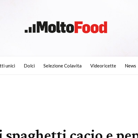
tti unici
Dolci
Selezione Colavita
Videoricette
News
i spaghetti cacio e p