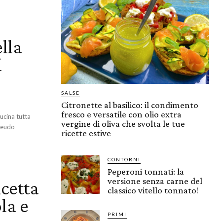
ella
i
SALSE
Citronette al basilico: il condimento
fresco e versatile con olio extra
ucina tutta
vergine di oliva che svolta le tue
pseudo
ricette estive
CONTORNI
Peperoni tonnati: la
versione senza carne del
icetta
classico vitello tonnato!
la e
PRIMI