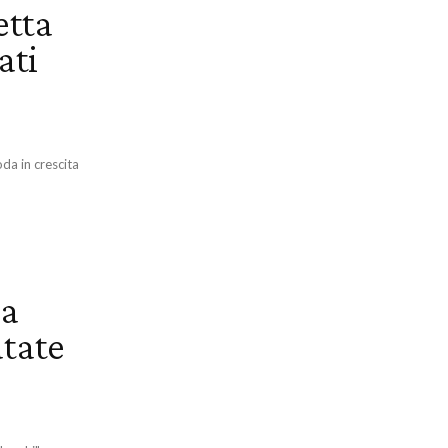
etta
ati
da in crescita
la
atate