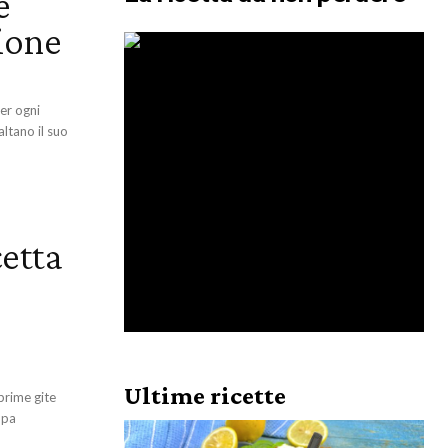
e
ione
per ogni
ltano il suo
cetta
Ultime ricette
prime gite
ppa