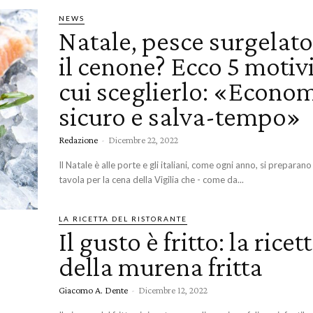
NEWS
Natale, pesce surgelato
il cenone? Ecco 5 motiv
cui sceglierlo: «Econom
sicuro e salva-tempo»
Redazione
-
Dicembre 22, 2022
Il Natale è alle porte e gli italiani, come ogni anno, si preparan
tavola per la cena della Vigilia che - come da...
LA RICETTA DEL RISTORANTE
Il gusto è fritto: la ricet
della murena fritta
Giacomo A. Dente
-
Dicembre 12, 2022