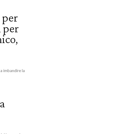
 per
i per
ico,
o a imbandire la
ta