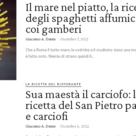
Il mare nel piatto, la ric
degli spaghetti affumic
coi gamberi
Giacomo A. Dente
-
Dicembre 7, 2022
Che a Roma il tutto mare, le ostriche e il crudismo siano una mo
è fatto noto. Niente di strano quindi il...
LA RICETTA DEL RISTORANTE
Sua maestà il carciofo: 
ricetta del San Pietro p
e carciofi
Giacomo A. Dente
-
Dicembre 6, 2022