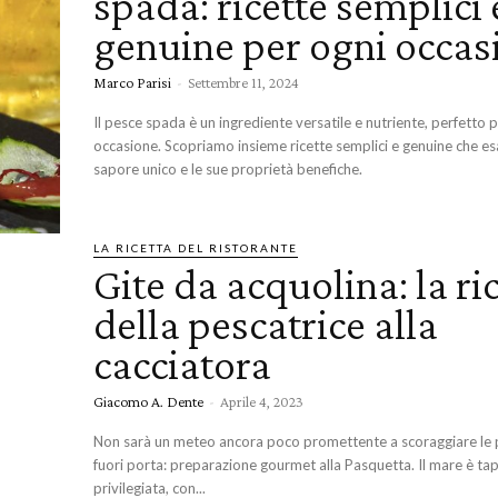
spada: ricette semplici 
genuine per ogni occas
Marco Parisi
-
Settembre 11, 2024
Il pesce spada è un ingrediente versatile e nutriente, perfetto 
occasione. Scopriamo insieme ricette semplici e genuine che esa
sapore unico e le sue proprietà benefiche.
LA RICETTA DEL RISTORANTE
Gite da acquolina: la ri
della pescatrice alla
cacciatora
Giacomo A. Dente
-
Aprile 4, 2023
Non sarà un meteo ancora poco promettente a scoraggiare le 
fuori porta: preparazione gourmet alla Pasquetta. Il mare è ta
privilegiata, con...