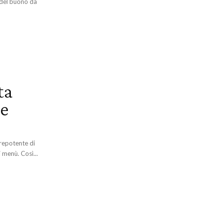
e del buono da
ta
re
prepotente di
 menù. Così...