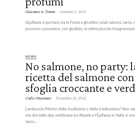
profumi
Giacomo A. Dente
-
Gennaio 5, 2023
L’Epifania si porterà via le Feste e gli ultimi sciali calorici, certo,
possono concedere, con giudizio, le ultimi piccole trasgressioni..
NEWS
No salmone, no party: l
ricetta del salmone con
sfoglia croccante e ver
Carlo Ottaviano
-
Dicembre 29, 2022
L'antipasto Merito della tradizione o della tredicesima? Non sappiamo. Fatto
sta che nelle due settimane tra Natale e l'Epifania in Italia si c
terzo...