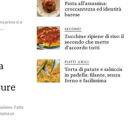
Pasta all’assassina:
croccantezza ed identità
barese
 ma prima ci si
..
SECONDI
Zucchine ripiene di riso: il
secondo che mette
d’accordo tutti
a
PIATTI UNICI
Torta di patate e salsiccia
in padella: filante, senza
forno e facilissima
dure
onsuma un