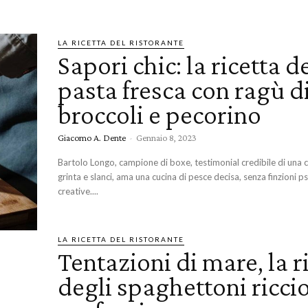
LA RICETTA DEL RISTORANTE
Sapori chic: la ricetta d
pasta fresca con ragù d
broccoli e pecorino
Giacomo A. Dente
-
Gennaio 8, 2023
Bartolo Longo, campione di boxe, testimonial credibile di una c
grinta e slanci, ama una cucina di pesce decisa, senza finzioni 
creative....
LA RICETTA DEL RISTORANTE
Tentazioni di mare, la r
degli spaghettoni riccio