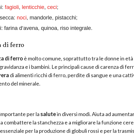
i:
fagioli
,
lenticchie
,
ceci
;
 secca:
noci
, mandorle, pistacchi;
: farina d’avena, quinoa, riso integrale.
 di ferro
a di ferro
è molto comune, soprattutto tra le donne in età f
gravidanza e i bambini. Le principali cause di carenza di fe
vera
di alimenti ricchi di ferro, perdite di sangue e una catt
nto del minerale.
importante per la
salute
in diversi modi. Aiuta ad aumenta
, a combattere la stanchezza e a migliorare la funzione cere
 essenziale per la produzione di globuli rossi e per la trasmi