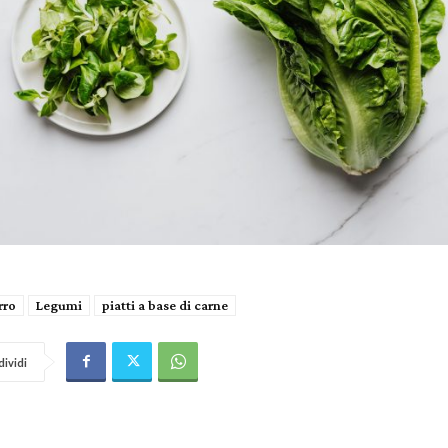
rro
Legumi
piatti a base di carne
ividi