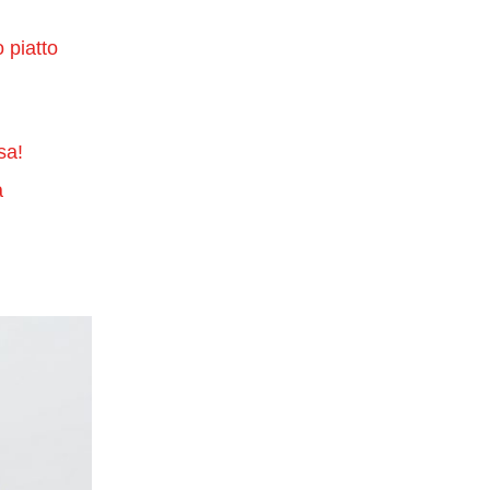
 piatto
sa!
a