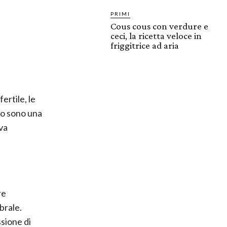
PRIMI
Cous cous con verdure e
ceci, la ricetta veloce in
friggitrice ad aria
ertile, le
rro sono una
iva
re
brale.
ssione di