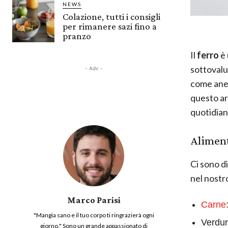
NEWS
Colazione, tutti i consigli
per rimanere sazi fino a
pranzo
Il
ferro
è
sottovalu
- Adv -
come anem
questo ar
quotidian
Aliment
Ci sono d
nel nostr
Marco Parisi
Carne
"Mangia sano e il tuo corpo ti ringrazierà ogni
Verdur
giorno." Sono un grande appassionato di