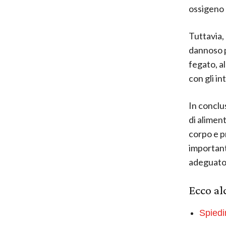
ossigeno a
Tuttavia,
dannoso p
fegato, a
con gli in
In conclus
di aliment
corpo e p
important
adeguato
Ecco al
Spiedi