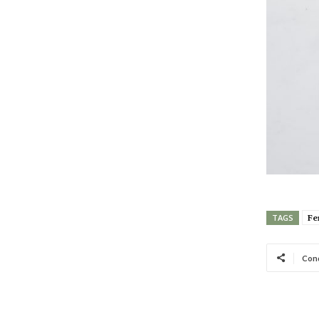
Fe
TAGS
Cond