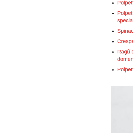
Polpet
Polpet
specia
Spinac
Crespel
Ragù d
domen
Polpett