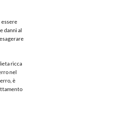
 essere
e danni al
n esagerare
dieta ricca
erro nel
erro, è
rattamento