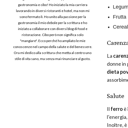
gastronomia e cibo! Ho iniziato la mia carriera
Legum
lavorando in diversi ristoranti e hotel, ma non mi
Frutta
sono fermato lì. Ho unito alla passione per la
gastronomia il mio debole per la scrittura e ho
Cereali
iniziato a collaborare con diversi blog di food e
ristorazione. Cibo però non significa solo
Carenza
"mangiare". Ecco perché ho ampliato le mie
conoscenze nel campo della salute e del benessere.
Ora mi dedico alla scrittura che metta al centro uno
La
carenz
stile di vita sano, ma senza mai rinunciare al gusto.
donne in 
dieta po
assorbime
Salute
Il
ferro
è 
l’energia
Inoltre, è