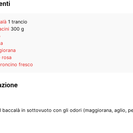
enti
alà
1 trancio
acini
300 g
o
ta
iorana
 rosa
roncino fresco
azione
l baccalà in sottovuoto con gli odori (maggiorana, aglio, p