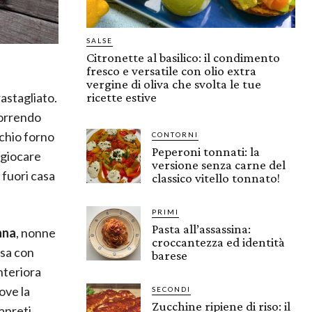
SALSE
Citronette al basilico: il condimento
fresco e versatile con olio extra
vergine di oliva che svolta le tue
astagliato.
ricette estive
correndo
cchio forno
CONTORNI
Peperoni tonnati: la
 giocare
versione senza carne del
 fuori casa
classico vitello tonnato!
PRIMI
Pasta all’assassina:
nna
, nonne
croccantezza ed identità
asa con
barese
interiora
ove la
SECONDI
Zucchine ripiene di riso: il
apreti.