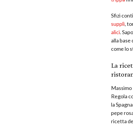
Sfizi con
supplì
, to
alici
. Sap
alla base 
come lo st
La ricet
ristora
Massimo B
Regola co
la Spagna
pepe rosa
ricetta de