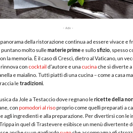
- Adv -
l panorama della ristorazione continua ad essere vivace e fr
 puntano molto sulle
materie prime
e sullo
sfizio
, spesso 
on la memoria. È il caso di Cresci, dietro al Vaticano, un ve
i rinnova con
cocktail
d’autore e una
cucina
che si diverte a
nella e maialino. Tutti piatti di una cucina – come a casa ma
raccia le
tradizioni
.
sica da Jole a Testaccio dove regnano le
ricette della no
ane, con
pomodori al riso
proprio come quelli preparati a c
 agli ingredienti e alla preparazione. Per divertirsi con le 
 Trippa in quel di Trastevere esibisce un menù divertente d
isce anche su un gagliardo
sugo
che accompagna gli strozz