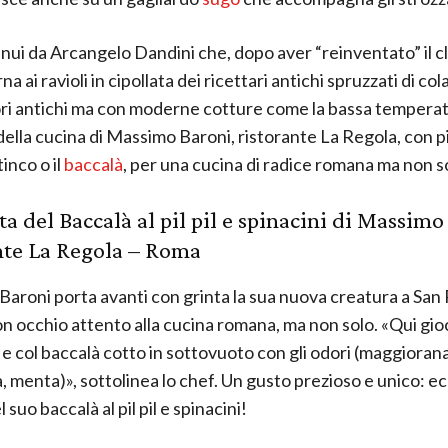
tinui da Arcangelo Dandini che, dopo aver “reinventato” il c
rna ai ravioli in cipollata dei ricettari antichi spruzzati di col
ori antichi ma con moderne cotture come la bassa tempera
della cucina di Massimo Baroni, ristorante La Regola, con pi
inco o il
baccalà
, per una cucina di radice romana ma non s
ta del Baccalà al pil pil e
spinacini
di Massimo 
nte
La Regola
– Roma
aroni porta avanti con grinta la sua nuova creatura a San P
n occhio attento alla cucina romana, ma non solo. «Qui gi
 e col baccalà cotto in sottovuoto con gli odori (maggiorana,
, menta)», sottolinea lo chef. Un gusto prezioso e unico: ecc
l suo baccalà al pil pil e spinacini!