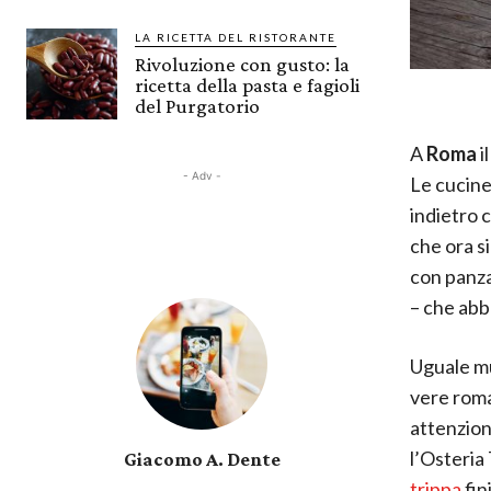
LA RICETTA DEL RISTORANTE
Rivoluzione con gusto: la
ricetta della pasta e fagioli
del Purgatorio
A
Roma
i
- Adv -
Le cucine
indietro c
che ora s
con panza
– che abb
Uguale mu
vere rom
attenzione
l’Osteria
Giacomo A. Dente
trippa
fin