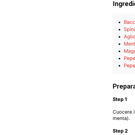
Ingredi
Bacc
Spin
Agli
Men
Magg
Pepe
Pepe
Prepar
Step 1
Cuocere i
menta).
Step 2