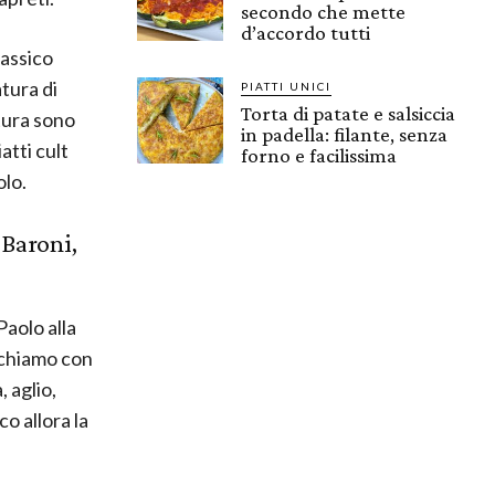
secondo che mette
d’accordo tutti
lassico
atura di
PIATTI UNICI
Torta di patate e salsiccia
tura sono
in padella: filante, senza
atti cult
forno e facilissima
olo.
Baroni,
aolo alla
ochiamo con
 aglio,
o allora la