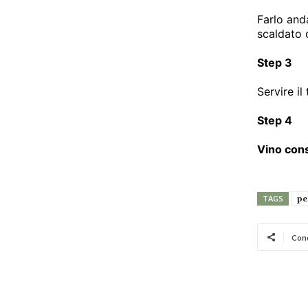
Farlo and
scaldato 
Step 3
Servire il
Step 4
Vino cons
pe
TAGS
Cond