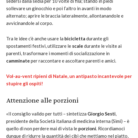
sedersi dalla sedia per 10 volte di fila; stando in piedi
sollevare un ginocchio e poi l’altro in avanti in modo
alternato; aprire le braccia lateralmente, allontanandole e
avvicinandole al corpo.
Tra le idee c’è anche usare la
bicicletta
durante gli
spostamenti festivi, utilizzare le
scale
durante le visite ai
parenti, trasformare i momenti di socializzazione in
camminate
per raccontare e ascoltare parenti e amici.
Vol-au-vent ripieni di Natale, un antipasto incantevole per
stupire gli ospiti!
Attenzione alle porzioni
«Il consiglio valido per tutti – sintetizza
Giorgio Sesti
,
presidente della Società italiana di medicina interna (Simi) – è
quello di non perdere mai di vista le
porzioni
. Ricordiamoci
dunque di ridurre la quantità dei cibi che mettiamo nel piatto,