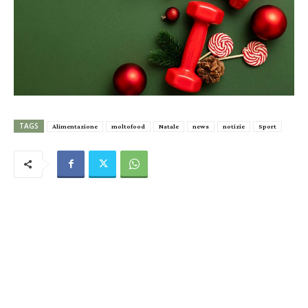
TAGS
Alimentazione
moltofood
Natale
news
notizie
Sport