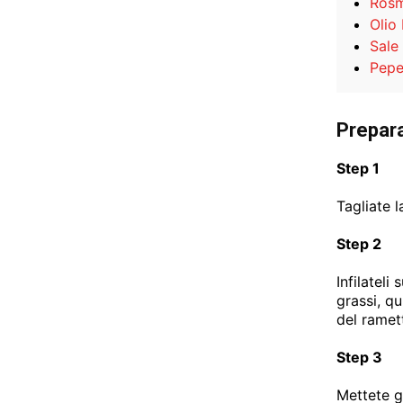
Rosm
Olio
Sale
Pep
Prepar
Step 1
Tagliate l
Step 2
Infilateli
grassi, q
del ramet
Step 3
Mettete gl