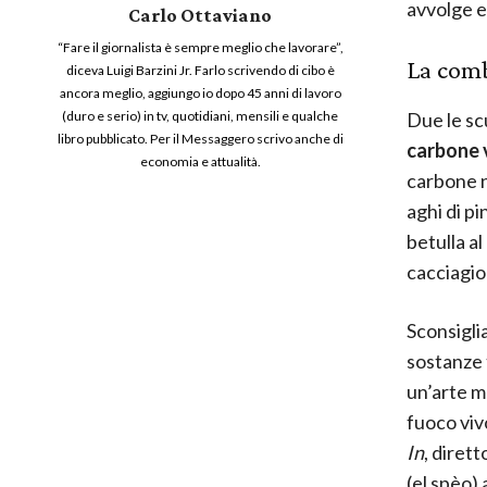
avvolge e 
Carlo Ottaviano
“Fare il giornalista è sempre meglio che lavorare”,
La com
diceva Luigi Barzini Jr. Farlo scrivendo di cibo è
ancora meglio, aggiungo io dopo 45 anni di lavoro
Due le sc
(duro e serio) in tv, quotidiani, mensili e qualche
libro pubblicato. Per il Messaggero scrivo anche di
carbone 
economia e attualità.
carbone n
aghi di pi
betulla al
cacciagio
Sconsiglia
sostanze 
un’arte m
fuoco viv
In
, dirett
(el spèo) 