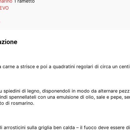
arino
1 rametto
 EVO
e
azione
a carne a strisce e poi a quadratini regolari di circa un cent
 su spiedini di legno, disponendoli in modo da alternare pezz
uindi spennellateli con una emulsione di olio, sale e pepe, s
to di rosmarino.
i arrosticini sulla griglia ben calda – il fuoco deve essere di