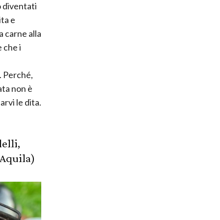
o diventati
ita e
a carne alla
 che i
. Perché,
iata non è
rvi le dita.
elli,
’Aquila)