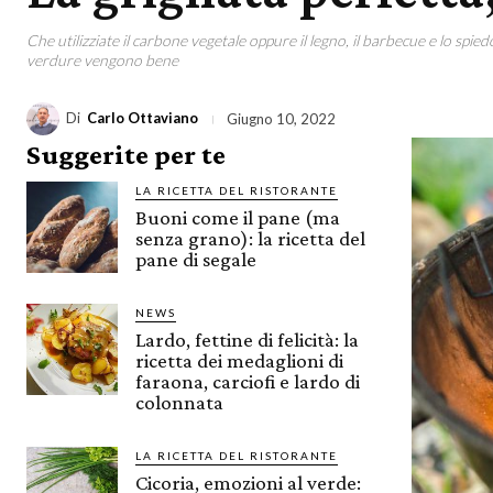
Che utilizziate il carbone vegetale oppure il legno, il barbecue e lo spiedo 
verdure vengono bene
Di
Carlo Ottaviano
Giugno 10, 2022
Suggerite per te
LA RICETTA DEL RISTORANTE
Buoni come il pane (ma
senza grano): la ricetta del
pane di segale
NEWS
Lardo, fettine di felicità: la
ricetta dei medaglioni di
faraona, carciofi e lardo di
colonnata
LA RICETTA DEL RISTORANTE
Cicoria, emozioni al verde: