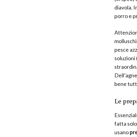
diavola. I
porro e p
Attenzion
molluschi
pesce azzu
soluzioni 
straordina
Dell’agne
bene tutt
Le prep
Essenzial
fatta solo
usano
pr