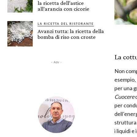
la ricetta dell’astice
all’arancia con cicorie
LA RICETTA DEL RISTORANTE
Avanzi tutta: la ricetta della
bomba di riso con croste
La cott
- Adv -
Non compl
esempio, 
per una gr
Cuocere
per condu
dell’energ
struttura
i liquidi 