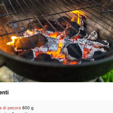
enti
a di pecora
800 g