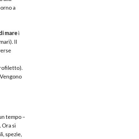
ntorno a
 di mare
i
ari). Il
verse
ofiletto).
e. Vengono
 un tempo –
 Ora si
li, spezie,