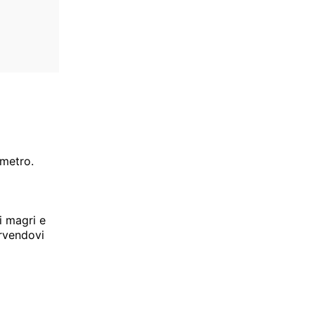
imetro.
i magri e
ervendovi