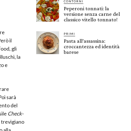
CONTORNI
Peperoni tonnati: la
versione senza carne del
classico vitello tonnato!
re
PRIMI
erò il
Pasta all’assassina:
croccantezza ed identità
ood, gli
barese
luschi, la
zo e
erare
Poi sarà
ento del
sile
Check-
o trevigiano
o alla