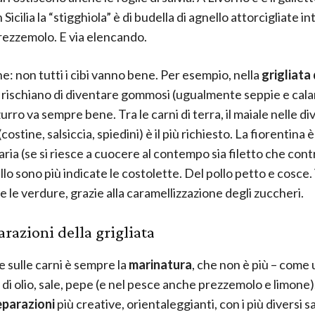
n Sicilia la “stigghiola” è di budella di agnello attorcigliate i
rezzemolo. E via elencando.
e: non tutti i cibi vanno bene. Per esempio, nella
grigliata
 rischiano di diventare gommosi (ugualmente seppie e calam
rro va sempre bene. Tra le carni di terra, il maiale nelle di
(costine, salsiccia, spiedini) è il più richiesto. La fiorentina è
ria (se si riesce a cuocere al contempo sia filetto che contr
llo sono più indicate le costolette. Del pollo petto e cosc
e le verdure, grazie alla caramellizzazione degli zuccheri.
arazioni della grigliata
e sulle carni è sempre la
marinatura
, che non è più – come
 di olio, sale, pepe (e nel pesce anche prezzemolo e limone).
eparazioni
più creative, orientaleggianti, con i più diversi sa