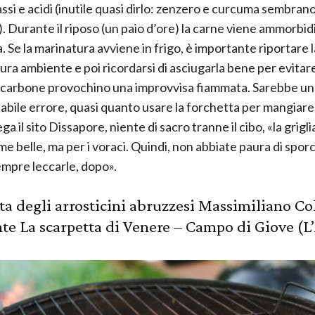
assi e acidi (inutile quasi dirlo: zenzero e curcuma sembran
). Durante il riposo (un paio d’ore) la carne viene ammorbid
. Se la marinatura avviene in frigo, è importante riportare l
ra ambiente e poi ricordarsi di asciugarla bene per evitare
ul carbone provochino una improvvisa fiammata. Sarebbe un
bile errore, quasi quanto usare la forchetta per mangiare
a il sito Dissapore, niente di sacro tranne il cibo, «la grigl
me belle, ma per i voraci. Quindi, non abbiate paura di sporca
mpre leccarle, dopo».
tta degli arrosticini abruzzesi Massimiliano Col
nte
La scarpetta di Venere
– Campo di Giove (L