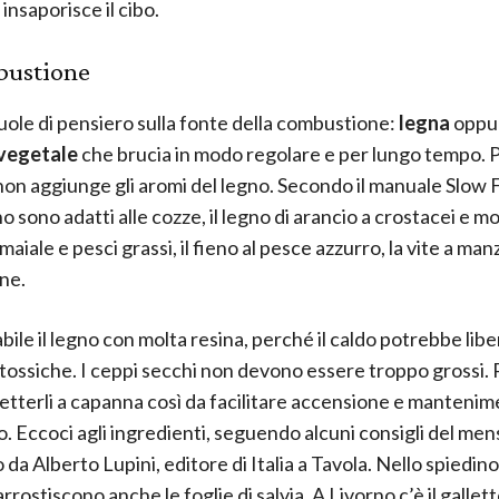
insaporisce il cibo.
bustione
uole di pensiero sulla fonte della combustione:
legna
oppu
vegetale
che brucia in modo regolare e per lungo tempo. P
on aggiunge gli aromi del legno. Secondo il manuale Slow F
no sono adatti alle cozze, il legno di arancio a crostacei e mol
 maiale e pesci grassi, il fieno al pesce azzurro, la vite a man
ne.
bile il legno con molta resina, perché il caldo potrebbe lib
tossiche. I ceppi secchi non devono essere troppo grossi. 
etterli a capanna così da facilitare accensione e mantenim
o. Eccoci agli ingredienti, seguendo alcuni consigli del men
o da Alberto Lupini, editore di Italia a Tavola. Nello spiedin
arrostiscono anche le foglie di salvia. A Livorno c’è il gallett