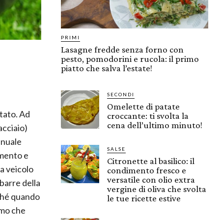
PRIMI
Lasagne fredde senza forno con
pesto, pomodorini e rucola: il primo
piatto che salva l’estate!
SECONDI
Omelette di patate
tato. Ad
croccante: ti svolta la
cena dell’ultimo minuto!
acciaio)
anuale
SALSE
amento e
Citronette al basilico: il
da veicolo
condimento fresco e
versatile con olio extra
sbarre della
vergine di oliva che svolta
rché quando
le tue ricette estive
fumo che