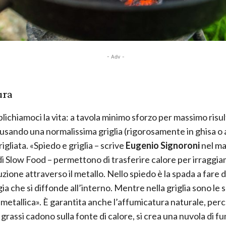
- Adv -
ura
ichiamoci la vita: a tavola minimo sforzo per massimo risul
usando una normalissima griglia (rigorosamente in ghisa o 
igliata. «Spiedo e griglia – scrive
Eugenio Signoroni
nel m
di Slow Food – permettono di trasferire calore per irraggi
zione attraverso il metallo. Nello spiedo è la spada a fare 
ia che si diffonde all’interno. Mentre nella griglia sono le 
 metallica». È garantita anche l’affumicatura naturale, pe
e i grassi cadono sulla fonte di calore, si crea una nuvola di 