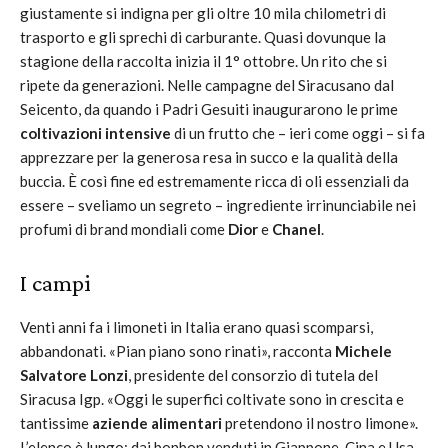
giustamente si indigna per gli oltre 10 mila chilometri di
trasporto e gli sprechi di carburante. Quasi dovunque la
stagione della raccolta inizia il 1° ottobre. Un rito che si
ripete da generazioni. Nelle campagne del Siracusano dal
Seicento, da quando i Padri Gesuiti inaugurarono le prime
coltivazioni intensive
di un frutto che – ieri come oggi – si fa
apprezzare per la generosa resa in succo e la qualità della
buccia. È così fine ed estremamente ricca di oli essenziali da
essere – sveliamo un segreto – ingrediente irrinunciabile nei
profumi di brand mondiali come
Dior
e
Chanel
.
I campi
Venti anni fa i limoneti in Italia erano quasi scomparsi,
abbandonati. «Pian piano sono rinati», racconta
Michele
Salvatore Lonzi
, presidente del consorzio di tutela del
Siracusa Igp. «Oggi le superfici coltivate sono in crescita e
tantissime
aziende alimentari
pretendono il nostro limone».
L’elenco è lungo: dai bonbon venduti in Giappone, Cina e Usa,