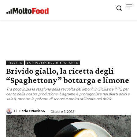
RICETTE
LA RICETTA DEL RISTORANTE
Brivido giallo, la ricetta degli
“Spaghettony” bottarga e limone
Tra poco inizia la stagione della raccolta dei limoni: in Sicilia c'è il 92 per
cento della nostra produzione. L'agrume è protagonista nei piatti dolci e
salati, mentre la polvere di scorza è molto utilizzata nei drink
Di
Carlo Ottaviano
Ottobre 3, 2022