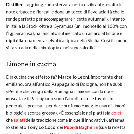
Distiller
– aggiunge una sferzata netta e vibrante, esalta le
note erbacee e floreali e dona un tocco di lieve acidità che lo
rende perfetto per accompagnare ricette autunnali». Intanto
in Italia la Stock, oltre al Syramusa (un limoncello al 100% con
l’Igp Siracusa), ha lanciato sul mercato un amaro al limone e
nipitèlla
, una menta selvatica tipica della Sicilia. Così il limone
si fa strada nella mixologia e nei superalcolici.
Limone in cucina
E in cucina che effetto fa?
Marcello Leoni
, importante chef
emiliano, ora all’antico
Pappagallo
di Bologna, non ha dubbi:
«Per me che vengo dalla Romagna il limone con la noce
moscata e il Parmigiano sono l’abc di tutte le tavole. In
generale – precisa – per dare profumo è meglio usare i limoni
biologici a scorza grossa». «È essenziale nei piatti sia
dolci
che
salati
della tradizione come in quelli innovativi», afferma
lo stellato
Tony Lo Coco
, dei
Pupi di Bagheria
(sua la ricetta