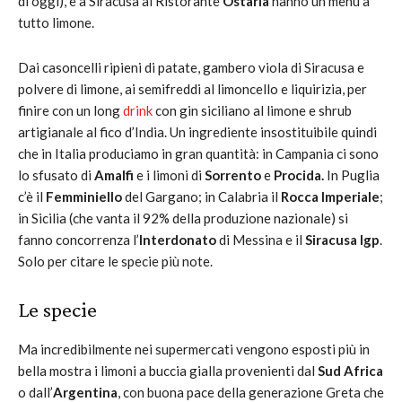
di oggi), e a Siracusa al Ristorante
Ostaria
hanno un menù a
tutto limone.
Dai casoncelli ripieni di patate, gambero viola di Siracusa e
polvere di limone, ai semifreddi al limoncello e liquirizia, per
finire con un long
drink
con gin siciliano al limone e shrub
artigianale al fico d’India. Un ingrediente insostituibile quindi
che in Italia produciamo in gran quantità: in Campania ci sono
lo sfusato di
Amalfi
e i limoni di
Sorrento
e
Procida.
In Puglia
c’è il
Femminiello
del Gargano; in Calabria il
Rocca Imperiale
;
in Sicilia (che vanta il 92% della produzione nazionale) si
fanno concorrenza l’
Interdonato
di Messina e il
Siracusa Igp
.
Solo per citare le specie più note.
Le specie
Ma incredibilmente nei supermercati vengono esposti più in
bella mostra i limoni a buccia gialla provenienti dal
Sud Africa
o dall’
Argentina
, con buona pace della generazione Greta che