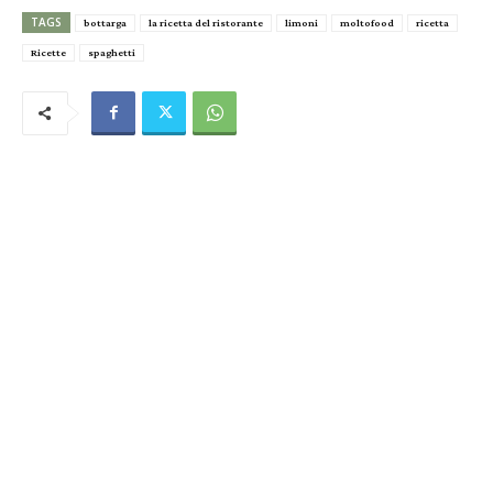
TAGS
bottarga
la ricetta del ristorante
limoni
moltofood
ricetta
Ricette
spaghetti