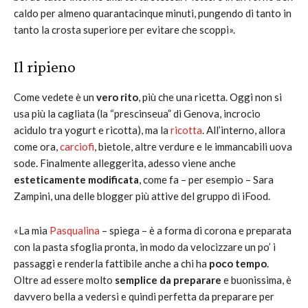
caldo per almeno quarantacinque minuti, pungendo di tanto in
tanto la crosta superiore per evitare che scoppi».
Il ripieno
Come vedete è un
vero rito
, più che una ricetta. Oggi non si
usa più la cagliata (la “prescinseua” di Genova, incrocio
acidulo tra yogurt e ricotta), ma la
ricotta
. All’interno, allora
come ora,
carciofi
, bietole, altre verdure e le immancabili uova
sode. Finalmente alleggerita, adesso viene anche
esteticamente modificata
, come fa – per esempio – Sara
Zampini, una delle blogger più attive del gruppo di iFood.
«La mia
Pasqualina
– spiega – è a forma di corona e preparata
con la pasta sfoglia pronta, in modo da velocizzare un po’ i
passaggi e renderla fattibile anche a chi ha
poco tempo
.
Oltre ad essere molto
semplice da preparare
e buonissima, è
davvero bella a vedersi e quindi perfetta da preparare per