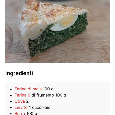
Ingredienti
Farina di mais
100 g
Farina 0
di frumento 100 g
Uova
2
Lievito
1 cucchiaio
Burro
100 g