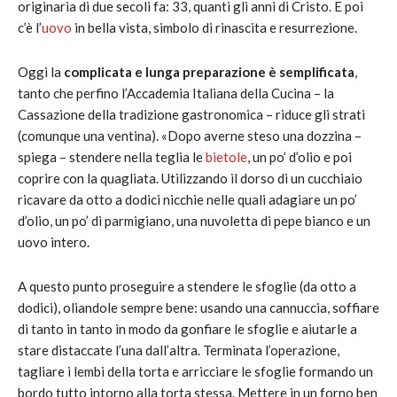
originaria di due secoli fa: 33, quanti gli anni di Cristo. E poi
c’è l’
uovo
in bella vista, simbolo di rinascita e resurrezione.
Oggi la
complicata e lunga preparazione è semplificata
,
tanto che perfino l’Accademia Italiana della Cucina – la
Cassazione della tradizione gastronomica – riduce gli strati
(comunque una ventina). «Dopo averne steso una dozzina –
spiega – stendere nella teglia le
bietole
, un po’ d’olio e poi
coprire con la quagliata. Utilizzando il dorso di un cucchiaio
ricavare da otto a dodici nicchie nelle quali adagiare un po’
d’olio, un po’ di parmigiano, una nuvoletta di pepe bianco e un
uovo intero.
A questo punto proseguire a stendere le sfoglie (da otto a
dodici), oliandole sempre bene: usando una cannuccia, soffiare
di tanto in tanto in modo da gonfiare le sfoglie e aiutarle a
stare distaccate l’una dall’altra. Terminata l’operazione,
tagliare i lembi della torta e arricciare le sfoglie formando un
bordo tutto intorno alla torta stessa. Mettere in un forno ben