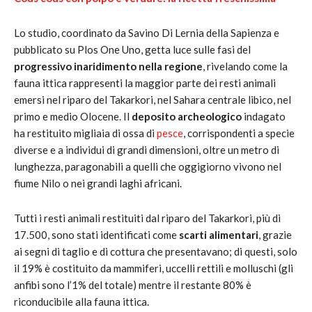
Lo studio, coordinato da Savino Di Lernia della Sapienza e
pubblicato su Plos One Uno, getta luce sulle fasi del
progressivo inaridimento nella regione
, rivelando come la
fauna ittica rappresenti la maggior parte dei resti animali
emersi nel riparo del Takarkori, nel Sahara centrale libico, nel
primo e medio Olocene. Il
deposito archeologico
indagato
ha restituito migliaia di ossa di
pesce
, corrispondenti a specie
diverse e a individui di grandi dimensioni, oltre un metro di
lunghezza, paragonabili a quelli che oggigiorno vivono nel
fiume Nilo o nei grandi laghi africani.
Tutti i resti animali restituiti dal riparo del Takarkori, più di
17.500, sono stati identificati come
scarti alimentari
, grazie
ai segni di taglio e di cottura che presentavano; di questi, solo
il 19% è costituito da mammiferi, uccelli rettili e molluschi (gli
anfibi sono l’1% del totale) mentre il restante 80% è
riconducibile alla fauna ittica.