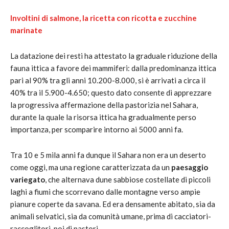
Involtini di salmone, la ricetta con ricotta e zucchine
marinate
La datazione dei resti ha attestato la graduale riduzione della
fauna ittica a favore dei mammiferi: dalla predominanza ittica
pari al 90% tra gli anni 10.200-8.000, si è arrivati a circa il
40% tra il 5.900-4.650; questo dato consente di apprezzare
la progressiva affermazione della pastorizia nel Sahara,
durante la quale la risorsa ittica ha gradualmente perso
importanza, per scomparire intorno ai 5000 anni fa.
Tra 10 e 5 mila anni fa dunque il Sahara non era un deserto
come oggi, ma una regione caratterizzata da un
paesaggio
variegato
, che alternava dune sabbiose costellate di piccoli
laghi a fiumi che scorrevano dalle montagne verso ampie
pianure coperte da savana. Ed era densamente abitato, sia da
animali selvatici, sia da comunità umane, prima di cacciatori-
raccoglitori, poi di pastori.