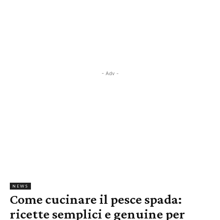
- Adv -