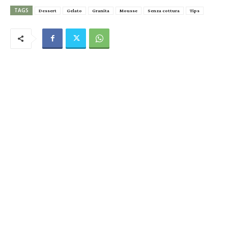
TAGS
Dessert
Gelato
Granita
Mousse
Senza cottura
Tips