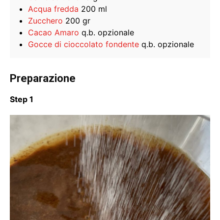
Acqua fredda
200 ml
Zucchero
200 gr
Cacao Amaro
q.b. opzionale
Gocce di cioccolato fondente
q.b. opzionale
Preparazione
Step 1