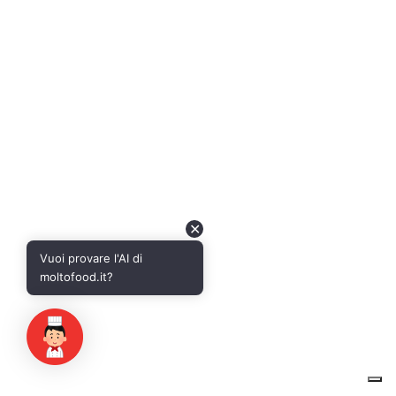
✕
Vuoi provare l'AI di
moltofood.it?