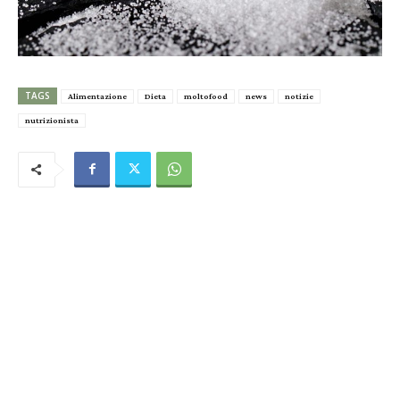
TAGS
Alimentazione
Dieta
moltofood
news
notizie
nutrizionista