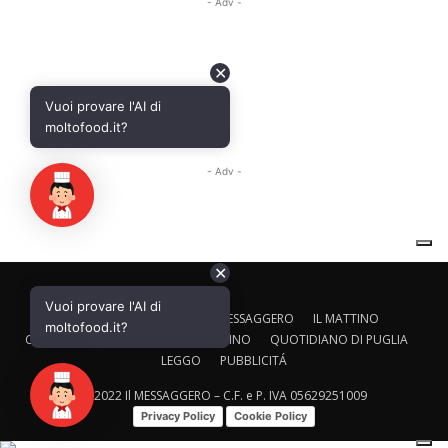
✕
Vuoi provare l'AI di
CALTAGIRONE EDITORE
IL MESSAGGERO
IL MATTINO
moltofood.it?
CORRIERE ADRIATICO
IL GAZZETTINO
QUOTIDIANO DI PUGLIA
LEGGO
PUBBLICITÁ
© 2022 Il MESSAGGERO – C.F. e P. IVA 05629251009
Privacy Policy
Cookie Policy