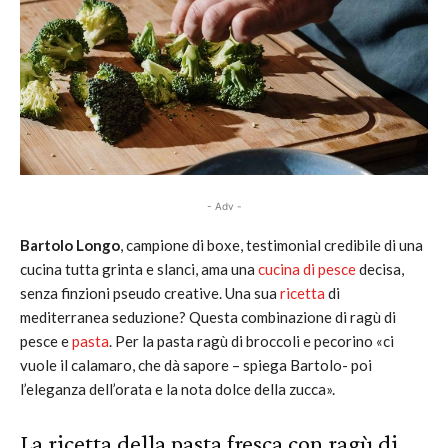
- Adv -
Bartolo Longo
, campione di boxe, testimonial credibile di una
cucina tutta grinta e slanci, ama una
cucina di pesce
decisa,
senza finzioni pseudo creative. Una sua
ricetta
di
mediterranea seduzione? Questa combinazione di ragù di
pesce e
pasta
. Per la pasta ragù di broccoli e pecorino «ci
vuole il calamaro, che dà sapore – spiega Bartolo- poi
l’eleganza dell’orata e la nota dolce della zucca».
La ricetta della pasta fresca con ragù di