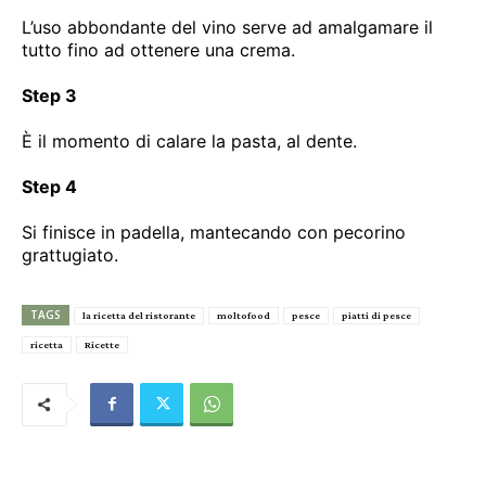
L’uso abbondante del vino serve ad amalgamare il
tutto fino ad ottenere una crema.
Step 3
È il momento di calare la pasta, al dente.
Step 4
Si finisce in padella, mantecando con pecorino
grattugiato.
TAGS
la ricetta del ristorante
moltofood
pesce
piatti di pesce
ricetta
Ricette