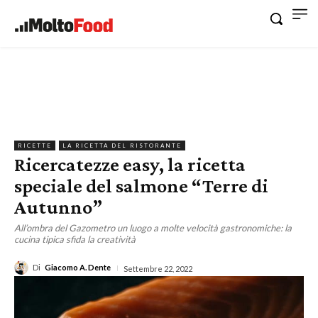
RICETTE
LA RICETTA DEL RISTORANTE
Ricercatezze easy, la ricetta
speciale del salmone “Terre di
Autunno”
All’ombra del Gazometro un luogo a molte velocità gastronomiche: la
cucina tipica sfida la creatività
Di
Giacomo A. Dente
Settembre 22, 2022