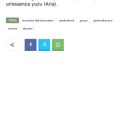
un’essenza yuzu (Aria).
TAGS
la ricetta del ristorante
moltofood
pesce
piatti di pesce
ricetta
Ricette