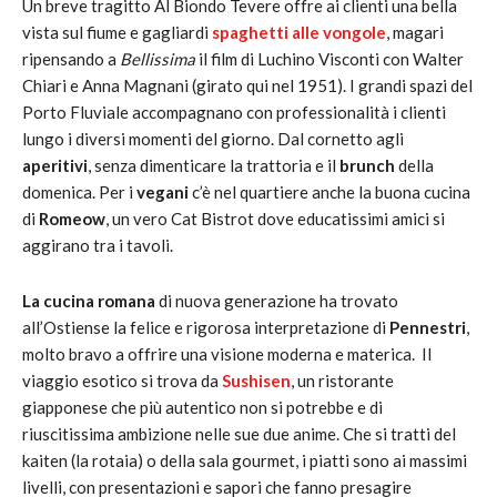
Un breve tragitto Al Biondo Tevere offre ai clienti una bella
vista sul fiume e gagliardi
spaghetti alle vongole
, magari
ripensando a
Bellissima
il film di Luchino Visconti con Walter
Chiari e Anna Magnani (girato qui nel 1951). I grandi spazi del
Porto Fluviale accompagnano con professionalità i clienti
lungo i diversi momenti del giorno. Dal cornetto agli
aperitivi
, senza dimenticare la trattoria e il
brunch
della
domenica. Per i
vegani
c’è nel quartiere anche la buona cucina
di
Romeow
, un vero Cat Bistrot dove educatissimi amici si
aggirano tra i tavoli.
La cucina romana
di nuova generazione ha trovato
all’Ostiense la felice e rigorosa interpretazione di
Pennestri
,
molto bravo a offrire una visione moderna e materica. Il
viaggio esotico si trova da
Sushisen
, un ristorante
giapponese che più autentico non si potrebbe e di
riuscitissima ambizione nelle sue due anime. Che si tratti del
kaiten (la rotaia) o della sala gourmet, i piatti sono ai massimi
livelli, con presentazioni e sapori che fanno presagire