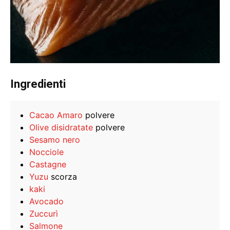
Ingredienti
Cacao Amaro
polvere
Olive disidratate
polvere
Sesamo nero
Nocciole
Castagne
Yuzu
scorza
kaki
Avocado
Zuccurì
Salmone