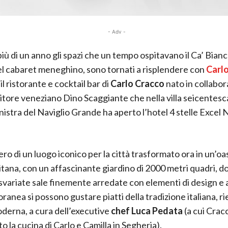
- Adv -
iù di un anno gli spazi che un tempo ospitavano il Ca’ Bian
el cabaret meneghino, sono tornati a risplendere con
Carlo
, il ristorante e cocktail bar di
Carlo Cracco
nato in collabo
itore veneziano Dino Scaggiante che nella villa seicentesca
nistra del Naviglio Grande ha aperto l’hotel 4 stelle Excel 
ro di un luogo iconico per la città trasformato ora in un’oa
tana, con un affascinante giardino di 2000 metri quadri, d
svariate sale finemente arredate con elementi di design e 
anea si possono gustare piatti della tradizione italiana, rie
derna, a cura dell’executive
chef Luca Pedata
(a cui Crac
to la cucina di Carlo e Camilla in Segheria).