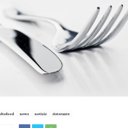
ltofood
news
notizie
ristorante