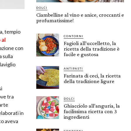
DOLCI
Ciambelline al vino e anice, croccanti e
profumatissime!
ca, tempio
CONTORNI
 al
Fagioli all’uccelletto, la
razione con
ricetta della tradizione è
facile e gustosa
 sulla
Naviglio
ANTIPASTI
Farinata di ceci, la ricetta
della tradizione ligure
si
ove tra
DOLCI
arte
Ghiacciolo all’anguria, la
facilissima ricetta con 3
laborati in
ingredienti
co aveva
CONTORNI