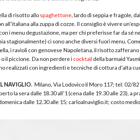
ella di risotto allo
spaghettone
, lardo di seppia e fragole, da
 all’italiana alla zuppa di cozze. Il consiglio è vivere un’es
on i menu degustazione, ma per chi preferisse far da sé ne
ia stagionalmente) ci sono anche diversi fuori menu. Come
lla, i ravioli con genovese Napoletana, il risotto zafferano
o il piccione. Da non perdere i
cocktail
della barmaid Yasm
 realizzati con ingredienti e tecniche di cottura d’alta cu
L NAVIGLIO.
Milano, Via Lodovico il Moro 117; tel: 02/8
rto la sera dalle 18.30 all’1 (cena dalle 19.30 alle 23), a p
domenica dalle 12.30 alle 15; carloalnaviglio.it; costo medi