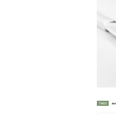
mo
TAGS