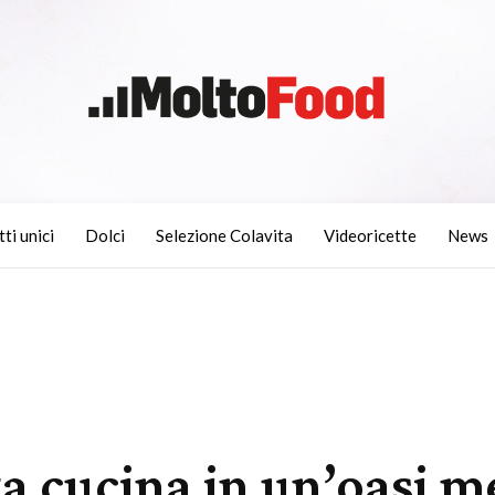
tti unici
Dolci
Selezione Colavita
Videoricette
News
lta cucina in un’oasi 