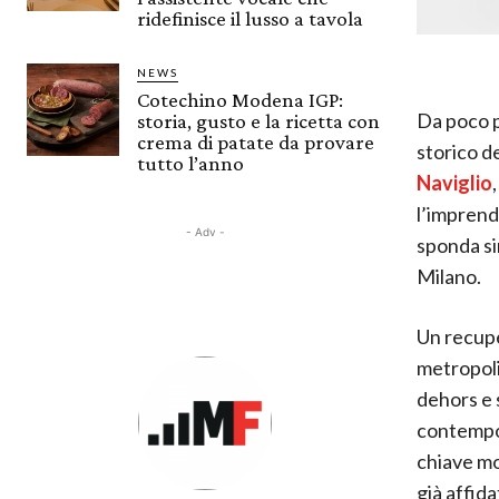
ridefinisce il lusso a tavola
NEWS
Cotechino Modena IGP:
Da poco p
storia, gusto e la ricetta con
crema di patate da provare
storico d
tutto l’anno
Naviglio
l’imprend
- Adv -
sponda si
Milano.
Un recupe
metropoli
dehors e 
contempor
chiave mo
già affida