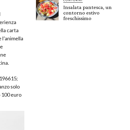
Insalata pantesca, un
contorno estivo
l
freschissimo
perienza
lla carta
 l’animella
 e
ine
cina.
2196615;
ranzo solo
o 100 euro