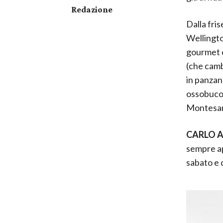
Redazione
Dalla fris
Wellington
gourmet c
(che camb
in panzane
ossobuco 
Montesano
CARLO A
sempre ape
sabato e 