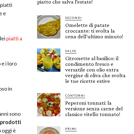
piatto che salva l’estate!
piatti
e e
SECONDI
Omelette di patate
croccante: ti svolta la
cena dell’ultimo minuto!
dei
piatti a
SALSE
Citronette al basilico: il
e i loro
condimento fresco e
versatile con olio extra
vergine di oliva che svolta
le tue ricette estive
oso in
CONTORNI
Peperoni tonnati: la
versione senza carne del
 anni sono
classico vitello tonnato!
prodotti
PRIMI
o oggi è