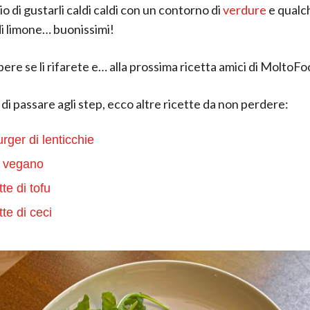
io di gustarli caldi caldi con un contorno di
verdure
e qualc
di limone… buonissimi!
pere se li rifarete e… alla prossima ricetta amici di MoltoFo
di passare agli step, ecco altre ricette da non perdere:
ger di lenticchie
 vegano
tte di tofu
te di ceci