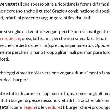
ive vegetali
che spesso oltre a ricordare la forma di famosi 
ne ricordano anche il gusto! Grazie a combinazione di spezi
i, infatti, si possono raggiungere ottimi risultati!
n si sceglie di diventare vegani perché non si ama il gusto 
arne
,
pesce
, uova, latte… ma perché non si ama la catena di
e che c’è dietro quei cibi (sprechi, inquinamento). Oppure
ente perché si amano troppo gli animali per mangiare loro 
otti.
hé oggi vi mostrerò la versione vegana di un alimento fam
ondo: il burger!
te è fatto di carne, lo sappiamo tutti, ma come negli ultimi
ntati i burger di pesce nessuno vieta di farli anche solo con
etali
come i
legumi
o le
verdure
! Il burger che vi propong