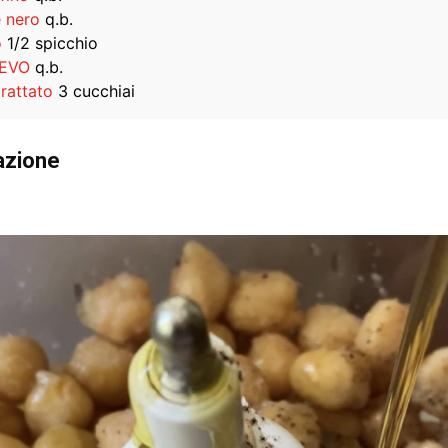
 nero
q.b.
o
1/2 spicchio
 EVO
q.b.
rattato
3 cucchiai
azione