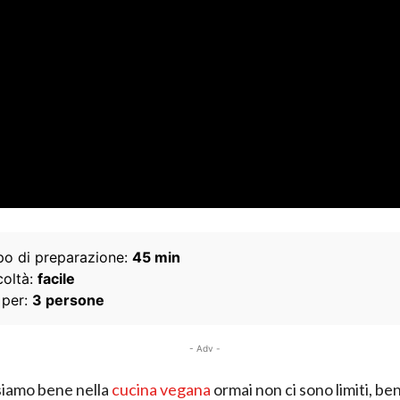
o di preparazione:
45 min
coltà:
facile
 per:
3 persone
- Adv -
siamo bene nella
cucina vegana
ormai non ci sono limiti, ben