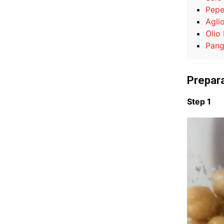
Pepe
Agli
Olio
Pang
Prepar
Step 1