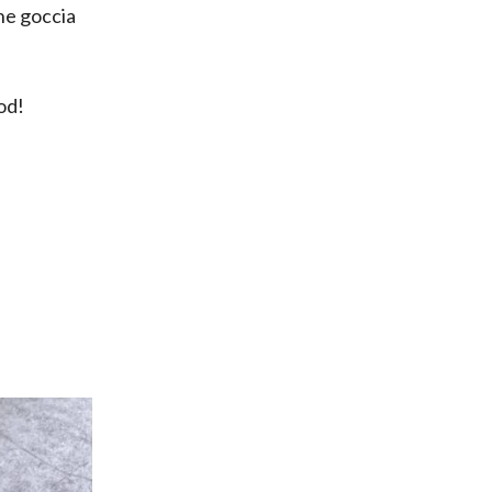
he goccia
od!