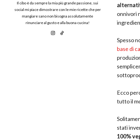
Il cibo è da sempre la mia più grande passione, sui
alternat
social mi piace dimostrare con le mie ricette che per
onnivori 
mangiare sano non bisogna assolutamente
ingredient
rinunciare al gusto e alla buona cucina!
Spesso no
base di c
produzion
semplicem
sottoprod
Ecco perc
tutto il m
Solitamen
stati inve
100% veg