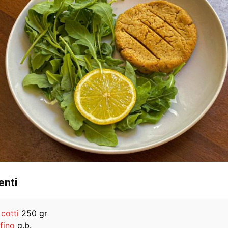
enti
cotti
250 gr
fino
q.b.