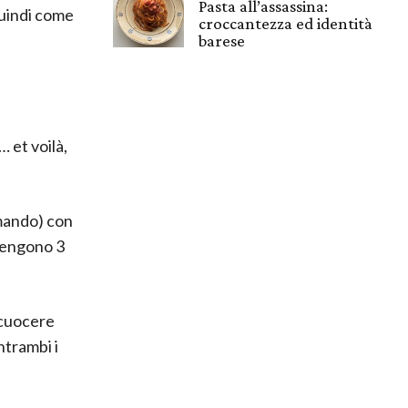
Pasta all’assassina:
quindi come
croccantezza ed identità
barese
… et voilà,
omando) con
 vengono 3
 cuocere
ntrambi i