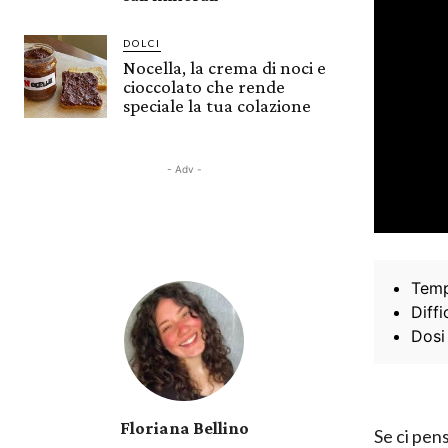
DOLCI
Nocella, la crema di noci e
cioccolato che rende
speciale la tua colazione
- Adv -
Temp
Diffi
Dosi
Floriana Bellino
Se ci pen