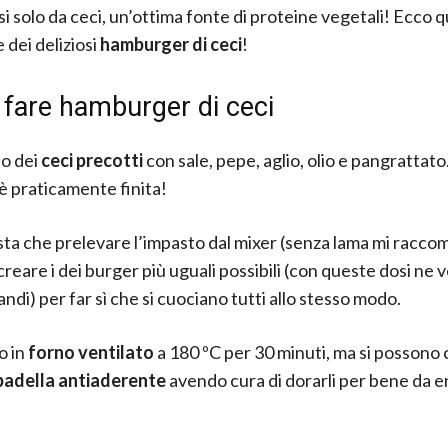
si solo da ceci, un’ottima fonte di proteine vegetali! Ecco 
 dei deliziosi
hamburger di ceci
!
fare hamburger di ceci
to dei
ceci precotti
con sale, pepe, aglio, olio e pangrattato
 è praticamente finita!
sta che prelevare l’impasto dal mixer (senza lama mi racc
 creare i dei burger più uguali possibili (con queste dosi ne
ndi) per far sì che si cuociano tutti allo stesso modo.
io in
forno ventilato
a 180 ºC per 30 minuti, ma si possono
padella antiaderente
avendo cura di dorarli per bene da e