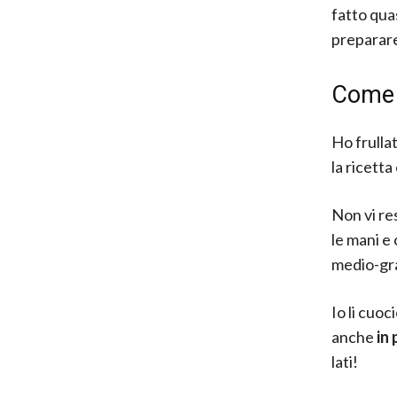
fatto qua
preparare
Come 
Ho frulla
la ricetta
Non vi re
le mani e
medio-gra
Io li cuoc
anche
in 
lati!