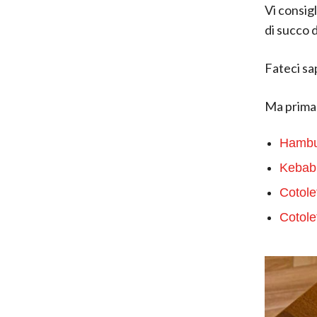
Vi consigl
di succo 
Fateci sa
Ma prima 
Hambur
Kebab
Cotole
Cotolet