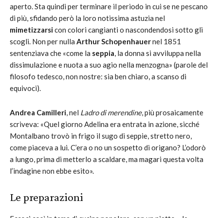
aperto. Sta quindi per terminare il periodo in cui se ne pescano
di più, sfidando però la loro notissima astuzia nel
mimetizzarsi
con colori cangianti o nascondendosi sotto gli
scogli. Non per nulla
Arthur Schopenhauer
nel 1851
sentenziava che «come la
seppia
, la donna si avviluppa nella
dissimulazione e nuota a suo agio nella menzogna» (parole del
filosofo tedesco, non nostre: sia ben chiaro, a scanso di
equivoci).
Andrea Camilleri
, nel
Ladro di merendine
, più prosaicamente
scriveva: «Quel giorno Adelina era entrata in azione, sicché
Montalbano trovò in frigo il sugo di seppie, stretto nero,
come piaceva a lui. C’era o no un sospetto di origano? L’odorò
a lungo, prima di metterlo a scaldare, ma magari questa volta
l’indagine non ebbe esito».
Le preparazioni