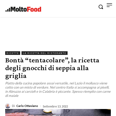
RICETTE
LA RICETTA DEL RISTORANTE
Bontà “tentacolare”, la ricetta
degli gnocchi di seppia alla
griglia
Piatto della cucina popolare assai versatile, nel Lazio il mollusco viene
cotto con un misto di verdure. Nel centro Italia si accompagna ai piselli,
in Abruzzo ai carciofi e in Calabria è piccante. Spesso riempito con carne
di maiale
Di
Carlo Ottaviano
Settembre 13, 2022