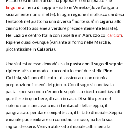
Eccoci così in tema di cucina popolare, con un piatto – le
linguine
al
nero di seppia
– nato in
Veneto
(dove l’origano
sicuramente non si mette). In ogni regione il mollusco dai dieci
tentacoli nel piatto ha una diversa “morte sua”. in
Liguria
allo
zimino (cotto assieme a verdure precedentemente lessate).
Nel
Lazio
e centro Italia con i piselli e in
Abruzzo
coi
carciofi
.
Ripiene quasi ovunque (variante al forno nelle
Marche
,
piccantissime in
Calabria
).
Una sintesi adesso démodé era la
pasta con il sugo di seppie
ripiene
. «Era un modo – racconta lo chef due stelle
Pino
Cuttaia
, siciliano di Licata – di assicurare con un’unica
preparazione il menù del giorno. Con il sugo si condiva la
pasta e per secondo c’erano le seppie. La ricetta cambiava di
quartiere in quartiere, di casa in casa. Di solito però nel
ripieno non mancavano mai i
tentacoli
della seppia, il
pangrattato per dare compattezza, il tritato di maiale. Seppia
e maiale può sembrare un connubio curioso, ma ha la sua
ragion d’essere. Veniva utilizzato il maiale, altrimenti la