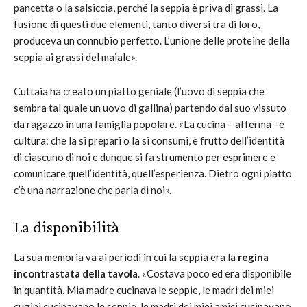
pancetta o la salsiccia, perché la seppia è priva di grassi. La
fusione di questi due elementi, tanto diversi tra di loro,
produceva un connubio perfetto. L’unione delle proteine della
seppia ai grassi del maiale».
Cuttaia ha creato un piatto geniale (l’uovo di seppia che
sembra tal quale un uovo di gallina) partendo dal suo vissuto
da ragazzo in una famiglia popolare. «La cucina – afferma –è
cultura: che la si prepari o la si consumi, è frutto dell’identità
di ciascuno di noi e dunque si fa strumento per esprimere e
comunicare quell’identità, quell’esperienza. Dietro ogni piatto
c’è una narrazione che parla di noi».
La disponibilità
La sua memoria va ai periodi in cui la seppia era la
regina
incontrastata della tavola
. «Costava poco ed era disponibile
in quantità. Mia madre cucinava le seppie, le madri dei miei
cugini cucinavano le seppie, le madri dei miei amici cucinavano