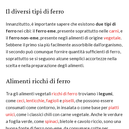
Il diversi tipi di ferro
Innanzitutto, è importante sapere che esistono
due tipi di
ferro
nei cibi: il
ferro eme
, presente soprattutto nelle
carni
, e
il
ferro non-eme
, presente negli alimenti di origine
vegetale
.
Sebbene il primo sia più facilmente assorbibile dall’organismo,
il secondo può comunque fornire quantità sufficienti di ferro,
soprattutto se si seguono alcune semplici accortezze nella
scelta e nella preparazione degli alimenti.
Alimenti ricchi di ferro
Tra gli alimenti vegetali
ricchi di ferro
troviamo i
legumi
,
come
ceci
,
lenticchie
,
fagioli
e
piselli
, che possono essere
consumati come contorno, in insalata o come base per
piatti
unici
, come i classici chili con carne vegetale. Anche le verdure
a foglia verde, come
spinaci
, bietole e cavolo riccio, sono una
buona fonte di ferro non-eme, da consumare cotte per