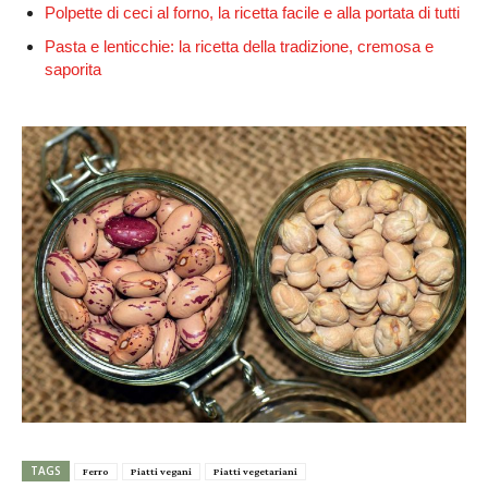
Polpette di ceci al forno, la ricetta facile e alla portata di tutti
Pasta e lenticchie: la ricetta della tradizione, cremosa e
saporita
TAGS
Ferro
Piatti vegani
Piatti vegetariani