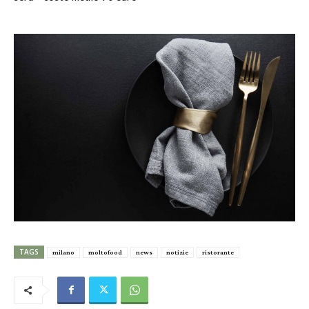
TAGS
milano
moltofood
news
notizie
ristorante