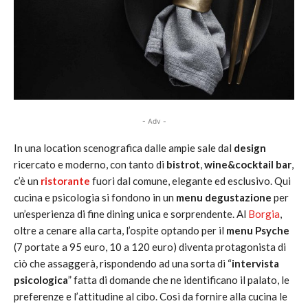
- Adv -
In una location scenografica dalle ampie sale dal
design
ricercato e moderno, con tanto di
bistrot
,
wine&cocktail
bar
,
c’è un
ristorante
fuori dal comune, elegante ed esclusivo. Qui
cucina e psicologia si fondono in un
menu degustazione
per
un’esperienza di fine dining unica e sorprendente. Al
Borgia
,
oltre a cenare alla carta, l’ospite optando per il
menu Psyche
(7 portate a 95 euro, 10 a 120 euro) diventa protagonista di
ciò che assaggerà, rispondendo ad una sorta di “
intervista
psicologica
” fatta di domande che ne identificano il palato, le
preferenze e l’attitudine al cibo. Così da fornire alla cucina le