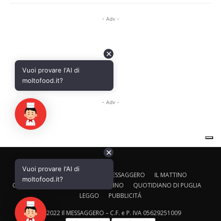
✕
Vuoi provare l'AI di
CALTAGIRONE EDITORE
IL MESSAGGERO
IL MATTINO
moltofood.it?
CORRIERE ADRIATICO
IL GAZZETTINO
QUOTIDIANO DI PUGLIA
LEGGO
PUBBLICITÁ
© 2022 Il MESSAGGERO – C.F. e P. IVA 05629251009