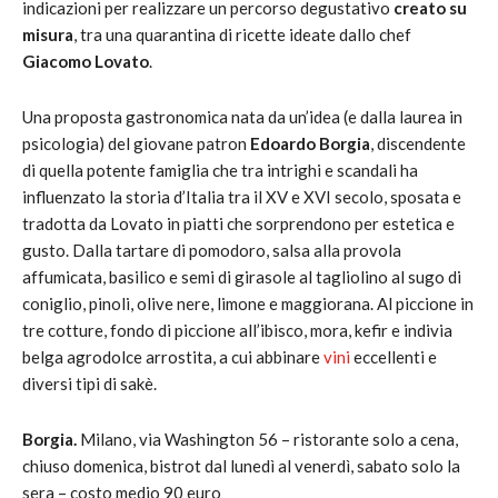
indicazioni per realizzare un percorso degustativo
creato su
misura
, tra una quarantina di ricette ideate dallo chef
Giacomo Lovato
.
Una proposta gastronomica nata da un’idea (e dalla laurea in
psicologia) del giovane patron
Edoardo Borgia
, discendente
di quella potente famiglia che tra intrighi e scandali ha
influenzato la storia d’Italia tra il XV e XVI secolo, sposata e
tradotta da Lovato in piatti che sorprendono per estetica e
gusto. Dalla tartare di pomodoro, salsa alla provola
affumicata, basilico e semi di girasole al tagliolino al sugo di
coniglio, pinoli, olive nere, limone e maggiorana. Al piccione in
tre cotture, fondo di piccione all’ibisco, mora, kefir e indivia
belga agrodolce arrostita, a cui abbinare
vini
eccellenti e
diversi tipi di sakè.
Borgia.
Milano, via Washington 56 – ristorante solo a cena,
chiuso domenica, bistrot dal lunedì al venerdì, sabato solo la
sera – costo medio 90 euro