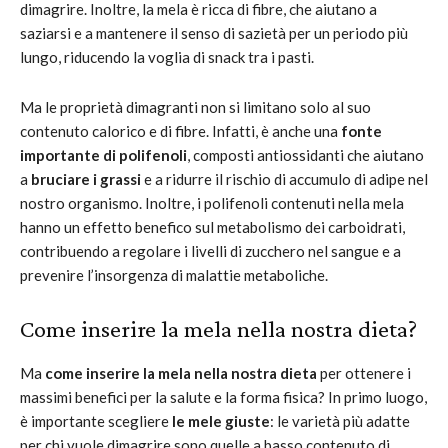
dimagrire. Inoltre, la mela è ricca di fibre, che aiutano a
saziarsi e a mantenere il senso di sazietà per un periodo più
lungo, riducendo la voglia di snack tra i pasti.
Ma le proprietà dimagranti non si limitano solo al suo
contenuto calorico e di fibre. Infatti, è anche una
fonte
importante di polifenoli
, composti antiossidanti che aiutano
a
bruciare i grassi
e a ridurre il rischio di accumulo di adipe nel
nostro organismo. Inoltre, i polifenoli contenuti nella mela
hanno un effetto benefico sul metabolismo dei carboidrati,
contribuendo a regolare i livelli di zucchero nel sangue e a
prevenire l’insorgenza di malattie metaboliche.
Come inserire la mela nella nostra dieta?
Ma
come inserire la mela nella nostra dieta
per ottenere i
massimi benefici per la salute e la forma fisica? In primo luogo,
è importante scegliere
le mele giuste
: le varietà più adatte
per chi vuole dimagrire sono quelle a basso contenuto di