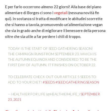
E per farlo occorrono almeno 22 giorni! Alla base del piano
alimentare di Borges ci sono i
vegetali
(nessuna novità fin
qui). In sostanza si tratta di modificare le abitudini scorrette
che si hanno a tavola, promuovendo un’alimentazione vegan
che sia in grado anche di migliorare il benessere della persona
oltre che sia utile a far perdere i chili di troppo.
TODAY IS THE START OF SEED GATHERING SEASON!
THE CAMPAIGN RUNS FROM SEPTEMBER 23, WHICH IS
THE AUTUMN EQUINOX AND CONSIDERED TO BE THE
FIRST DAY OF AUTUMN. IT FINISHES ON OCTOBER 22.
TO CELEBRATE CHECK OUT OUR ARTICLE 5 SEEDS TO
ADD TO YOUR DIET!
#SEEDS
#SEEDGATHERINGSEASON
— HEALTHIER FOR LIFE (@HEALTHIER4LIFE_)
SEPTEMBER
23, 2021