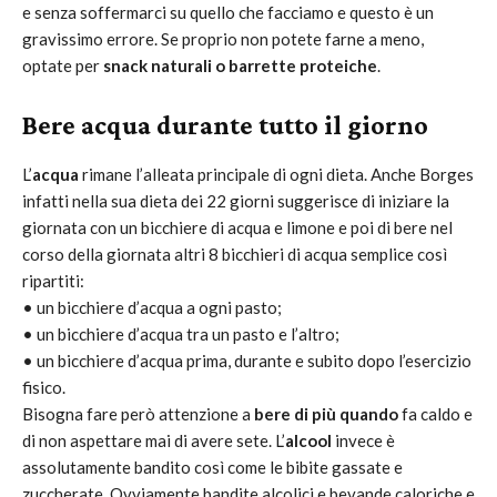
e senza soffermarci su quello che facciamo e questo è un
gravissimo errore. Se proprio non potete farne a meno,
optate per
snack naturali o barrette proteiche
.
Bere acqua durante tutto il giorno
L’
acqua
rimane l’alleata principale di ogni dieta. Anche Borges
infatti nella sua dieta dei 22 giorni suggerisce di iniziare la
giornata con un bicchiere di acqua e limone e poi di bere nel
corso della giornata altri 8 bicchieri di acqua semplice così
ripartiti:
• un bicchiere d’acqua a ogni pasto;
• un bicchiere d’acqua tra un pasto e l’altro;
• un bicchiere d’acqua prima, durante e subito dopo l’esercizio
fisico.
Bisogna fare però attenzione a
bere di più quando
fa caldo e
di non aspettare mai di avere sete. L’
alcool
invece è
assolutamente bandito così come le bibite gassate e
zuccherate. Ovviamente bandite alcolici e bevande caloriche e