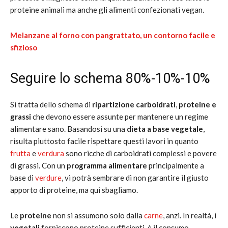
proteine animali ma anche gli alimenti confezionati vegan.
Melanzane al forno con pangrattato, un contorno facile e
sfizioso
Seguire lo schema 80%-10%-10%
Si tratta dello schema di
ripartizione carboidrati
,
proteine e
grassi
che devono essere assunte per mantenere un regime
alimentare sano. Basandosi su una
dieta a base vegetale
,
risulta piuttosto facile rispettare questi lavori in quanto
frutta
e
verdura
sono ricche di carboidrati complessi e povere
di grassi. Con un
programma alimentare
principalmente a
base di
verdure
, vi potrà sembrare di non garantire il giusto
apporto di proteine, ma qui sbagliamo.
Le
proteine
non si assumono solo dalla
carne
, anzi. In realtà, i
vegetali
forniscono proteine sufficienti, è il consumo