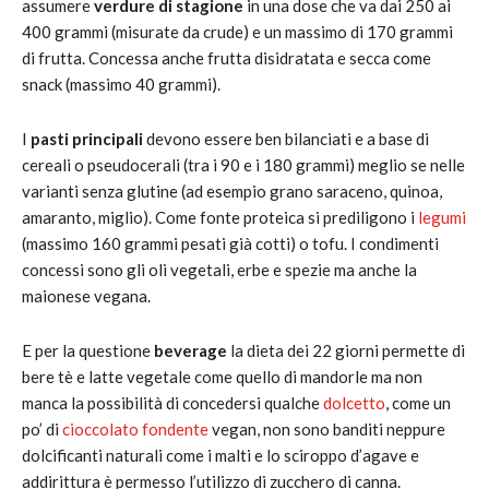
assumere
verdure di stagione
in una dose che va dai 250 ai
400 grammi (misurate da crude) e un massimo di 170 grammi
di frutta. Concessa anche frutta disidratata e secca come
snack (massimo 40 grammi).
I
pasti principali
devono essere ben bilanciati e a base di
cereali o pseudocerali (tra i 90 e i 180 grammi) meglio se nelle
varianti senza glutine (ad esempio grano saraceno, quinoa,
amaranto, miglio). Come fonte proteica si prediligono i
legumi
(massimo 160 grammi pesati già cotti) o tofu. I condimenti
concessi sono gli oli vegetali, erbe e spezie ma anche la
maionese vegana.
E per la questione
beverage
la dieta dei 22 giorni permette di
bere tè e latte vegetale come quello di mandorle ma non
manca la possibilità di concedersi qualche
dolcetto
, come un
po’ di
cioccolato fondente
vegan, non sono banditi neppure
dolcificanti naturali come i malti e lo sciroppo d’agave e
addirittura è permesso l’utilizzo di zucchero di canna.