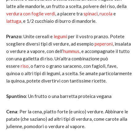
latte alle mandorle, un frutto a scelta, polvere del riso, della
verdura con foglie verdi
, a piacere tra
spinaci
,
rucola
e
lattuga
, e 1/2 cucchiaio di burro di mandorle.
Pranzo
: Unite cereali e
legumi
per il vostro pranzo. Potete
scegliere diversi tipi di verdure, ad esempio
peperoni
, insalata
o verdure a vapore, con dell’
hummus
, e accompagnate il tutto
con una galletta di riso. Un’altra combinazione può
essere
riso
, o farro o grano saraceno, con fagioli, fave,
quinoa o altri tipi di legumi, a scelta. Se amate particolarmente
la quinoa, potete divertirvi con tantissime ricette.
Spuntino
: Un frutto o una barretta proteica vegana
Cena
: Per la cena, piatto forte (e unico) verdure. Abbinare le
patate (che saziano) ad altri tipi di verdura, come carote alla
julienne, pomodori o verdure al vapore.