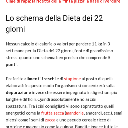
Cime di rapa: la ricetta della “finta pizza” a base di verdure
Lo schema della Dieta dei 22
giorni
Nessun calcolo di calorie o valori per perdere 11 kg in 3
settimane per la Dieta dei 22 giorni, fonte di grandissimo
stress, quanto uno schema ben preciso che comprende
5
punti
:
Preferite
alimenti freschi
e di
stagione
al posto di quelli
elaborati: in questo modo l’organismo si concentrerà sulla
depurazione
invece che essere impegnato in digestioni più
lunghe e difficili. Quindi assolutamente no ai cibi
spazzatura. Tra i cibi consigliati vi sono soprattutto quelli
energetici come la
frutta secca
(
mandorle
, anacardi, ecc.), semi
oleosi come i semi di
zucca
e uno pseudo cereale ricco di
proteine e magnesio come la quinoa. Bandite invece tutte le